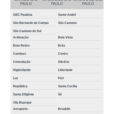
PAULO
PAULO
PAULO
ABC Paulista
Santo André
São Bernardo do Campo
São Caetano
São Caetano do Sul
Aclimação
Bela Vista
Bom Retiro
Brás
Cambuci
Centro
Consolação
Glicério
Higienópolis
Liberdade
Luz
Pari
República
Santa Cecília
Santa Efigênia
Sé
Vila Buarque
Aeroporto
Brooklin