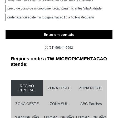
preço de curso de micropigmentação para iniciantes Vila Andrade
onde fazer curso de micropigmentação fio a fio Rio Pequeno
Entre em contato
(11) 99844-5992
Regiões onde a 7W-MICROPIGMENTACAO
atende:
REGIÃO
ZONA LESTE
ZONA NORTE
CENTRAL
ZONA OESTE
ZONA SUL
ABC Paulista
GRANDE SÃO
LITORAL DE SÃO
LITORAL DE SÃO