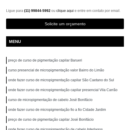
Ligue para
(11) 99844-5992
ou
clique aqui
e entre em contato por email.
Solicite um orçamento
MENU
preço de curso de pigmentação capilar Barueri
curso presencial de micropigmentação valor Bairro do Limão
onde fazer curso de micropigmentação capilar São Caetano do Sul
onde fazer curso de micropigmentação capilar presencial Vila Carrão
curso de micropigmentação de cabelo José Bonifácio
onde fazer curso de micropigmentação fio a fio Cidade Jardim
preço de curso de pigmentação capilar José Bonifácio
onde fazer curso de micropigmentação de cabelo Interlagos