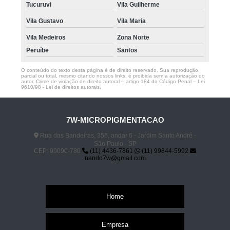
Tucuruvi
Vila Guilherme
Vila Gustavo
Vila Maria
Vila Medeiros
Zona Norte
Peruíbe
Santos
O conteúdo do texto desta página é de direito reservado. Sua reprodução,
parcial ou total, mesmo citando nossos links, é proibida sem a autorização do
autor. Crime de violação de direito autoral – artigo 184 do Código Penal –
Lei
9610/98 - Lei de direitos autorais
.
7W-MICROPIGMENTACAO
Rua das Bandeiras, 356, andar 6 - Jardim Santo André -
São Paulo - SP
CEP: 09090-780
(11) 4436-7861
(11) 99844-5992
nando7w@gmail.com
Home
Empresa