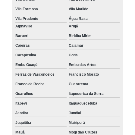
Vila Formosa
Vila Matilde
Vila Prudente
Água Rasa
Alphaville
Arujá
Barueri
Biritiba Mirim
Caieiras
Cajamar
Carapicuíba
Cotia
Embu Guaçú
Embu das Artes
Ferraz de Vasconcelos
Francisco Morato
Franco da Rocha
Guararema
Guarulhos
Itapecerica da Serra
Itapevi
Itaquaquecetuba
Jandira
Jundiaí
Juquitiba
Mairiporã
Mauá
Mogi das Cruzes