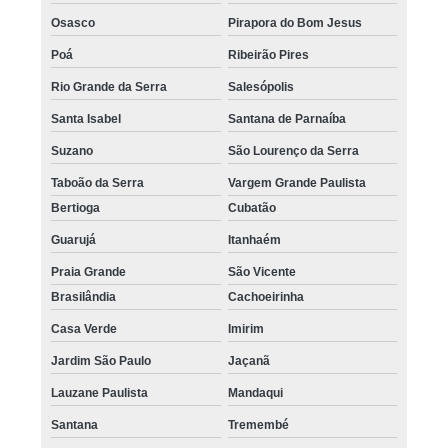
Osasco
Pirapora do Bom Jesus
Poá
Ribeirão Pires
Rio Grande da Serra
Salesópolis
Santa Isabel
Santana de Parnaíba
Suzano
São Lourenço da Serra
Taboão da Serra
Vargem Grande Paulista
Bertioga
Cubatão
Guarujá
Itanhaém
Praia Grande
São Vicente
Brasilândia
Cachoeirinha
Casa Verde
Imirim
Jardim São Paulo
Jaçanã
Lauzane Paulista
Mandaqui
Santana
Tremembé