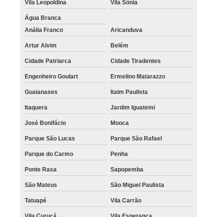
Vila Leopoldina
Vila Sônia
Água Branca
Anália Franco
Aricanduva
Artur Alvim
Belém
Cidade Patriarca
Cidade Tiradentes
Engenheiro Goulart
Ermelino Matarazzo
Guaianases
Itaim Paulista
Itaquera
Jardim Iguatemi
José Bonifácio
Mooca
Parque São Lucas
Parque São Rafael
Parque do Carmo
Penha
Ponte Rasa
Sapopemba
São Mateus
São Miguel Paulista
Tatuapé
Vila Carrão
Vila Curuçá
Vila Esperança