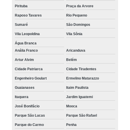
Pirituba
Praça da Arvore
Raposo Tavares
Rio Pequeno
Sumaré
São Domingos
Vila Leopoldina
Vila Sônia
Água Branca
Anália Franco
Aricanduva
Artur Alvim
Belém
Cidade Patriarca
Cidade Tiradentes
Engenheiro Goulart
Ermelino Matarazzo
Guaianases
Itaim Paulista
Itaquera
Jardim Iguatemi
José Bonifácio
Mooca
Parque São Lucas
Parque São Rafael
Parque do Carmo
Penha