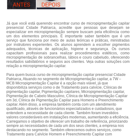
Já que você está querendo encontrar curso de micropigmentação capilar
presencial Cidade Patriarca, acredite que pessoas que desejam se
especializar em micropigmentação sempre buscam pela eficiência como
um dos elementos principais. É importante saber também que é um
serviço que funciona por meio de aulas teóricas e práticas, ministradas
por instrutores experientes. Os alunos aprendem a escolher pigmentos
adequados, técnicas de aplicação, higiene e segurança. Os cursos
capacitam profissionais para realizar procedimentos estéticos, como
micropigmentação de sobrancelhas, lábios e couro cabeludo, oferecendo
resultados satisfatórios e seguros aos clientes. Veja outras soluções com
relação a micropigmentação capilar.
Para quem busca curso de micropigmentação capilar presencial Cidade
Patriarca, Atuando no segmento de Micropigmentação capilar, a 7W –
MCB Micropigmentação Capilar é a opção mais viável, já que
disponibiliza serviços como o de Tratamento para calvície, Clínicas de
pigmentação capilar, Pigmentação capilares, Micropigmentação capilar,
Pigmentação de Cabelo Masculino, Clínica de Micropigmentação Capilar
em 3d, Clínica de Pigmentação Capilar para Homens e Preenchimento
capilar. Além disso, a empresa também conta com um atendimento
qualificado, através de funcionários especializados e cuidadosos, que
entendem a necessidade de cada cliente. Também foram investidos
valores consideráveis em instalações modernas, aumentando a eficiência.
Carregamos o objetivo de oferecer um trabalho de referência, priorizando
sempre as necessidades de cada um dos seus clientes, a empresa nos
destacando no segmento. Também oferecemos outros serviços, como
Tratamento para Calvície Homem e Preenchimento Capilar com