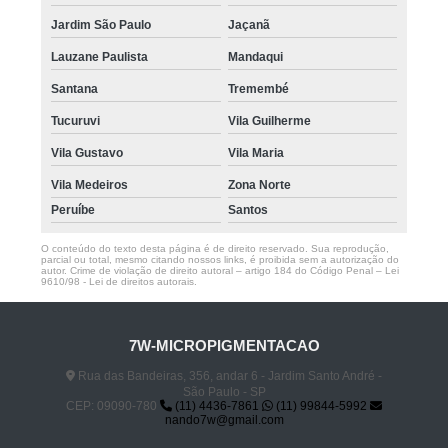
Jardim São Paulo
Jaçanã
Lauzane Paulista
Mandaqui
Santana
Tremembé
Tucuruvi
Vila Guilherme
Vila Gustavo
Vila Maria
Vila Medeiros
Zona Norte
Peruíbe
Santos
O conteúdo do texto desta página é de direito reservado. Sua reprodução,
parcial ou total, mesmo citando nossos links, é proibida sem a autorização do
autor. Crime de violação de direito autoral – artigo 184 do Código Penal –
Lei
9610/98 - Lei de direitos autorais
.
7W-MICROPIGMENTACAO
Rua das Bandeiras, 356, andar 6 - Jardim Santo André -
São Paulo - SP
CEP: 09090-780
(11) 4436-7861
(11) 99844-5992
nando7w@gmail.com