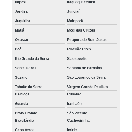
Itapevi
Itaquaquecetuba
Jandira
Jundiaí
Juquitiba
Mairiporã
Mauá
Mogi das Cruzes
Osasco
Pirapora do Bom Jesus
Poá
Ribeirão Pires
Rio Grande da Serra
Salesópolis
Santa Isabel
Santana de Parnaíba
Suzano
São Lourenço da Serra
Taboão da Serra
Vargem Grande Paulista
Bertioga
Cubatão
Guarujá
Itanhaém
Praia Grande
São Vicente
Brasilândia
Cachoeirinha
Casa Verde
Imirim