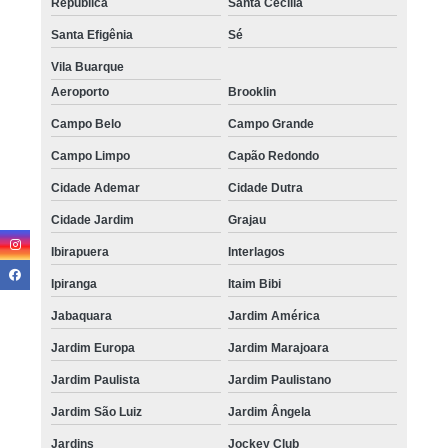
República
Santa Cecília
Santa Efigênia
Sé
Vila Buarque
Aeroporto
Brooklin
Campo Belo
Campo Grande
Campo Limpo
Capão Redondo
Cidade Ademar
Cidade Dutra
Cidade Jardim
Grajau
Ibirapuera
Interlagos
Ipiranga
Itaim Bibi
Jabaquara
Jardim América
Jardim Europa
Jardim Marajoara
Jardim Paulista
Jardim Paulistano
Jardim São Luiz
Jardim Ângela
Jardins
Jockey Club