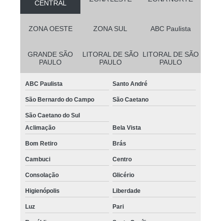
CENTRAL
ZONA OESTE
ZONA SUL
ABC Paulista
GRANDE SÃO
LITORAL DE SÃO
LITORAL DE SÃO
PAULO
PAULO
PAULO
ABC Paulista
Santo André
São Bernardo do Campo
São Caetano
São Caetano do Sul
Aclimação
Bela Vista
Bom Retiro
Brás
Cambuci
Centro
Consolação
Glicério
Higienópolis
Liberdade
Luz
Pari