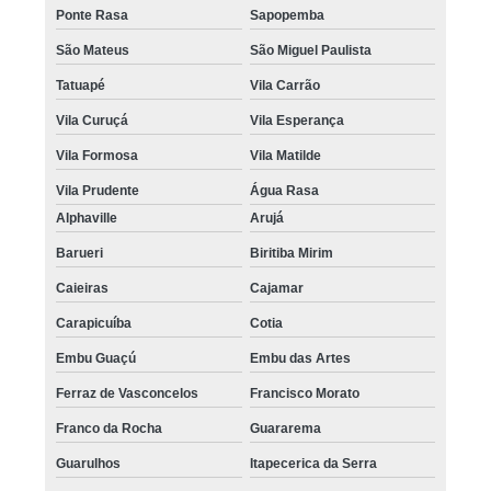
Ponte Rasa
Sapopemba
São Mateus
São Miguel Paulista
Tatuapé
Vila Carrão
Vila Curuçá
Vila Esperança
Vila Formosa
Vila Matilde
Vila Prudente
Água Rasa
Alphaville
Arujá
Barueri
Biritiba Mirim
Caieiras
Cajamar
Carapicuíba
Cotia
Embu Guaçú
Embu das Artes
Ferraz de Vasconcelos
Francisco Morato
Franco da Rocha
Guararema
Guarulhos
Itapecerica da Serra