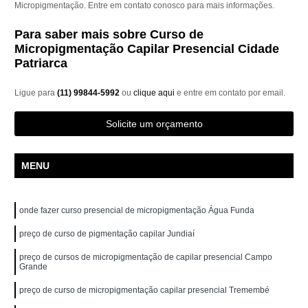
Micropigmentação. Entre em contato conosco para mais informações.
Para saber mais sobre Curso de
Micropigmentação Capilar Presencial Cidade
Patriarca
Ligue para
(11) 99844-5992
ou
clique aqui
e entre em contato por email.
Solicite um orçamento
MENU
onde fazer curso presencial de micropigmentação Água Funda
preço de curso de pigmentação capilar Jundiaí
preço de cursos de micropigmentação de capilar presencial Campo
Grande
preço de curso de micropigmentação capilar presencial Tremembé