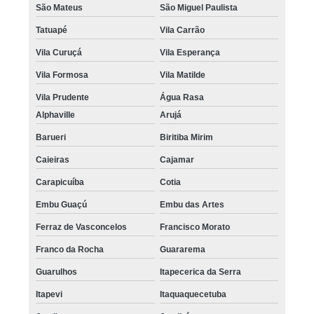
São Mateus
São Miguel Paulista
Tatuapé
Vila Carrão
Vila Curuçá
Vila Esperança
Vila Formosa
Vila Matilde
Vila Prudente
Água Rasa
Alphaville
Arujá
Barueri
Biritiba Mirim
Caieiras
Cajamar
Carapicuíba
Cotia
Embu Guaçú
Embu das Artes
Ferraz de Vasconcelos
Francisco Morato
Franco da Rocha
Guararema
Guarulhos
Itapecerica da Serra
Itapevi
Itaquaquecetuba