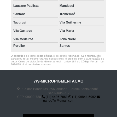
Lauzane Paulista
Mandaqui
Santana
Tremembé
Tucuruvi
Vila Guilherme
Vila Gustavo
Vila Maria
Vila Medeiros
Zona Norte
Peruíbe
Santos
O conteúdo do texto desta página é de direito reservado. Sua reprodução,
parcial ou total, mesmo citando nossos links, é proibida sem a autorização do
autor. Crime de violação de direito autoral – artigo 184 do Código Penal –
Lei
9610/98 - Lei de direitos autorais
.
7W-MICROPIGMENTACAO
Rua das Bandeiras, 356, andar 6 - Jardim Santo André -
São Paulo - SP
CEP: 09090-780
(11) 4436-7861
(11) 99844-5992
nando7w@gmail.com