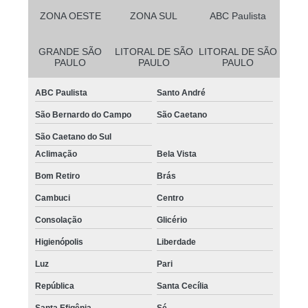
ZONA OESTE
ZONA SUL
ABC Paulista
GRANDE SÃO
LITORAL DE SÃO
LITORAL DE SÃO
PAULO
PAULO
PAULO
ABC Paulista
Santo André
São Bernardo do Campo
São Caetano
São Caetano do Sul
Aclimação
Bela Vista
Bom Retiro
Brás
Cambuci
Centro
Consolação
Glicério
Higienópolis
Liberdade
Luz
Pari
República
Santa Cecília
Santa Efigênia
Sé