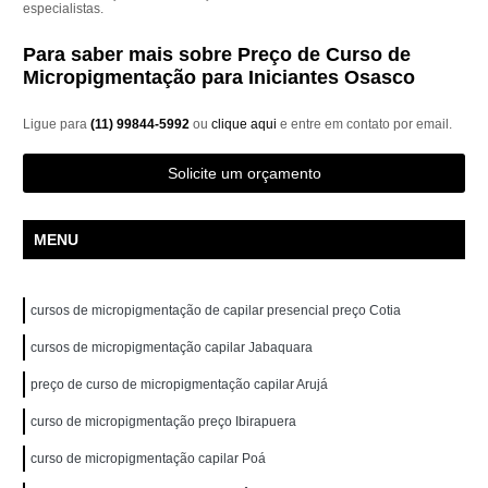
especialistas.
Para saber mais sobre Preço de Curso de
Micropigmentação para Iniciantes Osasco
Ligue para
(11) 99844-5992
ou
clique aqui
e entre em contato por email.
Solicite um orçamento
MENU
cursos de micropigmentação de capilar presencial preço Cotia
cursos de micropigmentação capilar Jabaquara
preço de curso de micropigmentação capilar Arujá
curso de micropigmentação preço Ibirapuera
curso de micropigmentação capilar Poá