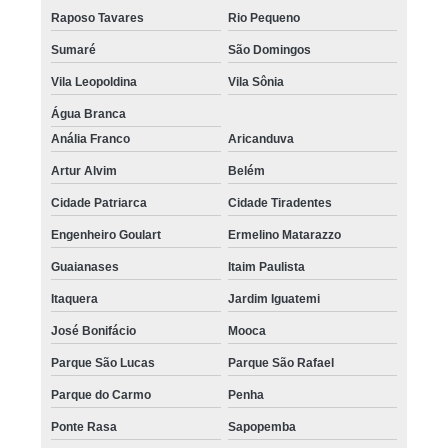
Raposo Tavares
Rio Pequeno
Sumaré
São Domingos
Vila Leopoldina
Vila Sônia
Água Branca
Anália Franco
Aricanduva
Artur Alvim
Belém
Cidade Patriarca
Cidade Tiradentes
Engenheiro Goulart
Ermelino Matarazzo
Guaianases
Itaim Paulista
Itaquera
Jardim Iguatemi
José Bonifácio
Mooca
Parque São Lucas
Parque São Rafael
Parque do Carmo
Penha
Ponte Rasa
Sapopemba