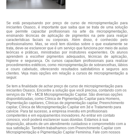
Se está pesquisando por preço de curso de micropigmentação para
iniciantes Osasco, é importante que saiba que se trata de uma solução
que permite capacitar profissionais na arte da micropigmentação,
ensinando técnicas de aplicação de pigmentos na pele para realçar
características faciais ou corporais. Além disso, é conhecido pelo
profissionalismo. Mas, se você tem dúvidas sobre o que exatamente se
trata, deve-se esclarecer que é um serviço que funciona por meio de aulas
teóricas e práticas, ministradas por instrutores experientes. Os alunos
aprendem a escolher pigmentos adequados, técnicas de aplicação,
higiene e segurança. Os cursos capacitam profissionais para realizar
procedimentos estéticos, como micropigmentação de sobrancelhas, lábios
e couro cabeludo, oferecendo resultados satisfatórios e seguros aos
clientes. Veja mais opções em relação a cursos de micropigmentação a
seguir.
Se tem a finalidade de achar preço de curso de micropigmentação para
iniciantes Osasco, Encontre a solução que você precisa, contando com os
serviços da 7W – MCB Micropigmentação Capilar. São diversas opções
disponibilizadas, como Clínica de Pigmentação Capilar para Homens,
Pigmentação capilares, Clínicas de pigmentação capilar, Preenchimento
capilar, Clínica de Micropigmentação Capilar em 3d e Tratamento para
calvície. Para tal sucesso, a empresa investiu em profissionais
competentes e em equipamentos inovadores. Ao entrar em contato
conosco, você poderá esclarecer suas dúvidas. Estamos à sua
disposição, através de um atendimento cuidadoso e comprometido com a
sua satisfação. Também trabalhamos com Preenchimento Capilar com
Micropigmentação e Pigmentação Capilar Feminina. Fale com nossos