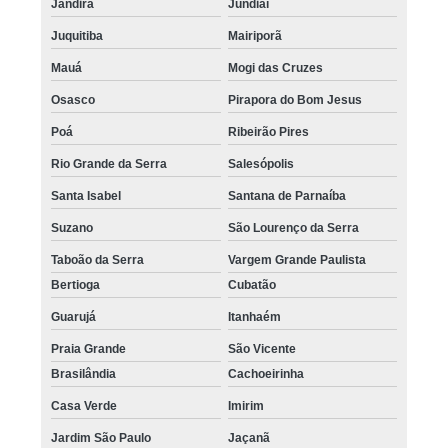
Jandira
Jundiaí
Juquitiba
Mairiporã
Mauá
Mogi das Cruzes
Osasco
Pirapora do Bom Jesus
Poá
Ribeirão Pires
Rio Grande da Serra
Salesópolis
Santa Isabel
Santana de Parnaíba
Suzano
São Lourenço da Serra
Taboão da Serra
Vargem Grande Paulista
Bertioga
Cubatão
Guarujá
Itanhaém
Praia Grande
São Vicente
Brasilândia
Cachoeirinha
Casa Verde
Imirim
Jardim São Paulo
Jaçanã