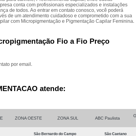
Micropigmentação Cabelo H
mpresa conta com profissionais especializados e instalações
nça de todos. Ao entrar em contato conosco, você poderá
Micropigmentação Ca
ravés de um atendimento cuidadoso e comprometido com a sua
ilar com Micropigmentação e Pigmentação Capilar Feminina.
Micropigmentação Capilar Cabelo 
Micropigmentação Capilar Femin
cropigmentação Fio a Fio Preço
Micropigmentação Capilar Fio 
Micropigmentação de Ca
tato por email.
Micropigmentação de Cabelo M
Micropigmentação Fio a Fio Ca
Micropigmentação no Cabelo
MENTACAO atende:
Micro Pigmentação Barba Dia
Micropigmentação
Micropigmentação de 
E
ZONA OESTE
ZONA SUL
ABC Paulista
Micropigmentação de Barba São Ca
São Bernardo do Campo
São Caetano