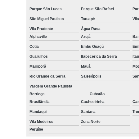
Parque São Lucas
Parque São Rafael
Par
São Miguel Paulista
Tatuapé
Vil
Vila Prudente
Água Rasa
Alphaville
Arujá
Bar
Cotia
Embu Guaçú
Emb
Guarulhos
Itapecerica da Serra
Ita
Mairiporã
Mauá
Mog
Rio Grande da Serra
Salesópolis
San
Vargem Grande Paulista
Bertioga
Cubatão
Brasilândia
Cachoeirinha
Cas
Mandaqui
Santana
Tr
Vila Medeiros
Zona Norte
Peruíbe