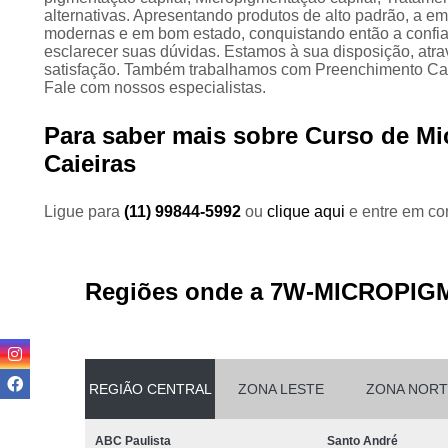
alternativas. Apresentando produtos de alto padrão, a e
modernas e em bom estado, conquistando então a confia
esclarecer suas dúvidas. Estamos à sua disposição, at
satisfação. Também trabalhamos com Preenchimento Cap
Fale com nossos especialistas.
Para saber mais sobre Curso de Mi
Caieiras
Ligue para
(11) 99844-5992
ou
clique aqui
e entre em con
Regiões onde a 7W-MICROPIG
REGIÃO CENTRAL
ZONA LESTE
ZONA NORT
ABC Paulista
Santo André