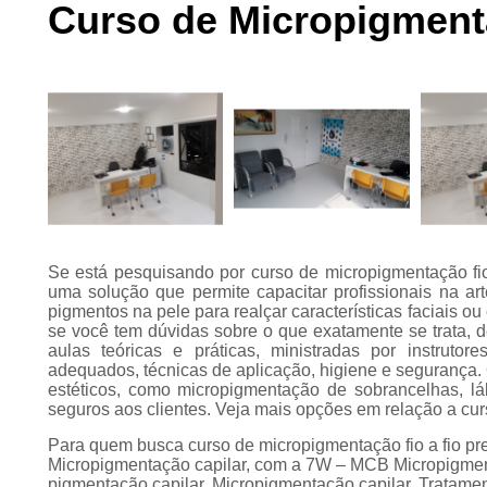
Curso de Micropigmenta
Preenchimento
capilar
Tratamento para
calvície
Se está pesquisando por curso de micropigmentação fio 
uma solução que permite capacitar profissionais na a
pigmentos na pele para realçar características faciais ou
se você tem dúvidas sobre o que exatamente se trata, 
aulas teóricas e práticas, ministradas por instruto
adequados, técnicas de aplicação, higiene e segurança. 
estéticos, como micropigmentação de sobrancelhas, láb
seguros aos clientes. Veja mais opções em relação a cu
Para quem busca curso de micropigmentação fio a fio pr
Micropigmentação capilar, com a 7W – MCB Micropigment
pigmentação capilar, Micropigmentação capilar, Tratament