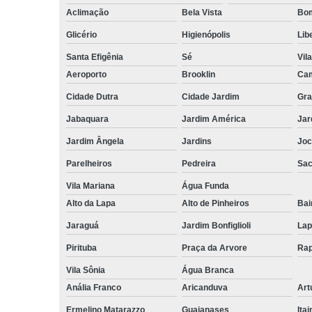
Aclimação
Bela Vista
Bom
Glicério
Higienópolis
Lib
Santa Efigênia
Sé
Vil
Aeroporto
Brooklin
Cam
Cidade Dutra
Cidade Jardim
Gra
Jabaquara
Jardim América
Jar
Jardim Ângela
Jardins
Joc
Parelheiros
Pedreira
Sa
Vila Mariana
Água Funda
Alto da Lapa
Alto de Pinheiros
Bai
Jaraguá
Jardim Bonfiglioli
Lap
Pirituba
Praça da Arvore
Rap
Vila Sônia
Água Branca
Anália Franco
Aricanduva
Art
Ermelino Matarazzo
Guaianases
Ita