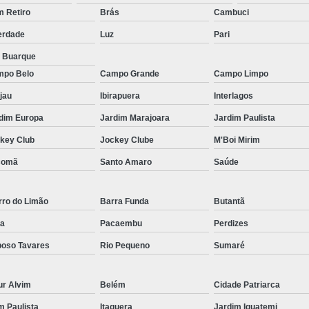
Micropigmentação Fio a Fio Barba San
 Retiro
Brás
Cambuci
Micropigmentação na Barba ABC Paul
erdade
Luz
Pari
Nano Micro Capilar São Bernardo do
a Buarque
Nano Micropigmentação de Barba 
po Belo
Campo Grande
Campo Limpo
Nano Pigmentação Cabelo Rio Grande 
jau
Ibirapuera
Interlagos
Nano Pigmentaçã
dim Europa
Jardim Marajoara
Jardim Paulista
key Club
Jockey Clube
M'Boi Mirim
Nano Pigment
comã
Santo Amaro
Saúde
Nano Pigmentaçã
Nano Pigmentação no Cab
rro do Limão
Barra Funda
Butantã
Pigmentação Capilar 3d
Pigmentaç
a
Pacaembu
Perdizes
Pigmentação Capilar em E
oso Tavares
Rio Pequeno
Sumaré
Pigmentação Capilar Mascu
Pigmentação de Cabelo Mas
ur Alvim
Belém
Cidade Patriarca
Pigmentação na Care
im Paulista
Itaquera
Jardim Iguatemi