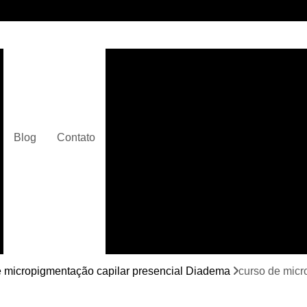
Clínica de Micropigmentaç
Clínica de Micropigmentação C
Clínica de Pigmentação Capilar De
Clínica de Pi
Blog
Contato
Clínica de Pi
Clínica de Pigmentação de Cabelo Ma
Clínica de Pigmentação na Care
Curso de Micr
Curso de Micropigm
Curso de Micropigme
e micropigmentação capilar presencial Diadema
curso de micr
Curso de Micropi