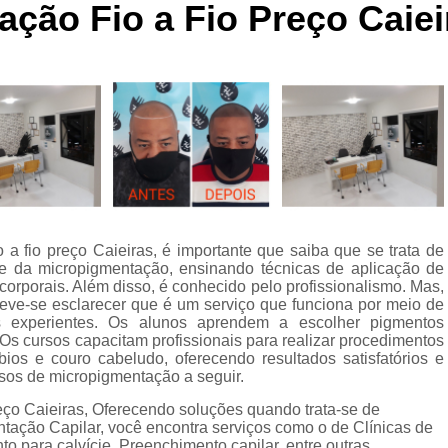
ção Fio a Fio Preço Caiei
Curso de Micropigmentaç
Curso de Micropigmenta
Curso de Micropigmentação Santo A
Curso Micropigmen
Curso Presencial
Cursos de Micropigmen
Cursos de Micropigmentação de Capi
a fio preço Caieiras, é importante que saiba que se trata de
Micropigmentação Capilar com 
rte da micropigmentação, ensinando técnicas de aplicação de
Micropigmentação Capilar em E
 corporais. Além disso, é conhecido pelo profissionalismo. Mas,
deve-se esclarecer que é um serviço que funciona por meio de
Micropigmentação Capilar Fem
res experientes. Os alunos aprendem a escolher pigmentos
Os cursos capacitam profissionais para realizar procedimentos
Micropigmentação Capilar nas En
ios e couro cabeludo, oferecendo resultados satisfatórios e
rsos de micropigmentação a seguir.
Micropigmentação Capilar para En
eço Caieiras, Oferecendo soluções quando trata-se de
Micropigmentação Cabel
ação Capilar, você encontra serviços como o de Clínicas de
o para calvície, Preenchimento capilar, entre outras