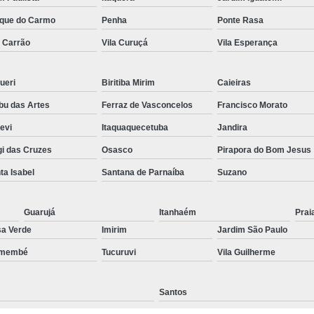
Preenchimento Capilar Centr
que do Carmo
Penha
Ponte Rasa
a Carrão
Vila Curuçá
Vila Esperança
Preenchimento Capilar com Micropig
Preenchimento Capilar em H
ueri
Biritiba Mirim
Caieiras
Preenchimento Capilar Fem
u das Artes
Ferraz de Vasconcelos
Francisco Morato
Preenchimento Capilar na T
pevi
Itaquaquecetuba
Jandira
Preenchimento Capilar par
i das Cruzes
Osasco
Pirapora do Bom Jesus
Tratamento de Calvície F
ta Isabel
Santana de Parnaíba
Suzano
Tratamento para a Calvície
T
Tratamento para a Calvície Feminin
Guarujá
Itanhaém
Prai
a Verde
Imirim
Jardim São Paulo
Tratamento para Calvície com Pi
emembé
Tucuruvi
Vila Guilherme
Tratamento para Calvície 
Santos