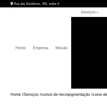
Rua das Bandeiras, 356, andar 6
Serviços
Clínicas de
pigmentação
capilar
Cursos de
micropigmentação
Home
Empresa
Missão
Micropigmentação
capilar
Micropigmentação
de cabelos
Micropigmentação
em barbas
Nano
micropigmentação
Home
Serviços
cursos de micropigmentação
curso d
Pigmentação
capilares