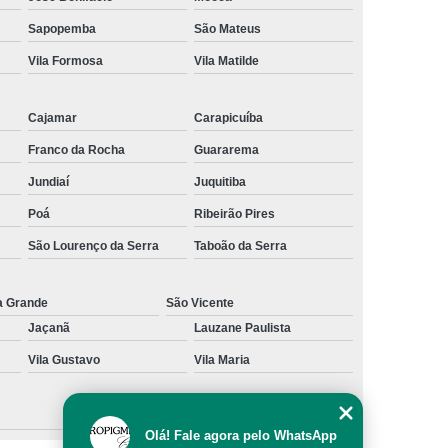
al
Preenchimento Capilar com Micro Ponto
Sapopemba
São Mateus
Vila Formosa
Vila Matilde
mentação
Preenchimento Capilar com Pigmentação
omens
Preenchimento Capilar em Mulheres
Cajamar
Carapicuíba
inino
Preenchimento Capilar Masculino
Franco da Rocha
Guararema
esta
Preenchimento Capilar nas Entradas
Jundiaí
Juquitiba
a Diminuir Testa
Tratamento de Calvície
Poá
Ribeirão Pires
eminina
Tratamento de Calvície Natural
São Lourenço da Serra
Taboão da Serra
ratamento para a Calvície com Micropigmentação
a
Tratamento para Calvície com Micopigmentação
a Grande
São Vicente
Jaçanã
Lauzane Paulista
gmentação
Tratamento para Calvície em Homens
Vila Gustavo
Vila Maria
Homem
Tratamento para Calvície Masculina
Olá! Fale agora pelo WhatsApp