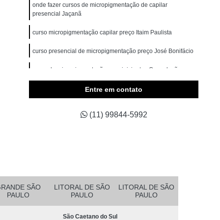
omem
Micropigmentação Cabelo Masculino
onde fazer cursos de micropigmentação de capilar
presencial Jaçanã
belos
Micropigmentação Capilar 4d
curso micropigmentação capilar preço Itaim Paulista
Branco
Micropigmentação Capilar Cabelo Grande
curso presencial de micropigmentação preço José Bonifácio
ina Testa
Micropigmentação Capilar Fio a Fio
a Fio 3d
curso de micropigmentação para iniciantes Consolação
Micropigmentação Capilar Realista
belo
Micropigmentação de Cabelo 3d
Entre em contato
asculino
Micropigmentação Fio a Fio Cabelo
(11) 99844-5992
pilar
Micropigmentação Masculina Cabelo
Micropigmentação Preenchimento Cabelo
dema
Micropigmentação Barba Ribeirão Pires
 da Barba São Bernardo do Campo
Barba Fio a Fio Rio Grande da Serra
GRANDE SÃO
LITORAL DE SÃO
LITORAL DE SÃO
PAULO
PAULO
PAULO
etano do Sul
Micropigmentação em Barba Mauá
São Caetano do Sul