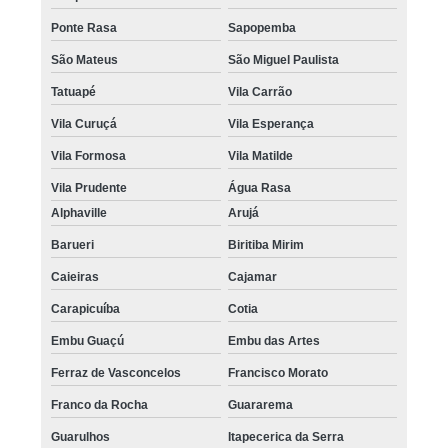
Ponte Rasa
Sapopemba
São Mateus
São Miguel Paulista
Tatuapé
Vila Carrão
Vila Curuçá
Vila Esperança
Vila Formosa
Vila Matilde
Vila Prudente
Água Rasa
Alphaville
Arujá
Barueri
Biritiba Mirim
Caieiras
Cajamar
Carapicuíba
Cotia
Embu Guaçú
Embu das Artes
Ferraz de Vasconcelos
Francisco Morato
Franco da Rocha
Guararema
Guarulhos
Itapecerica da Serra