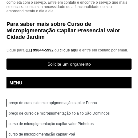
completa com o serviço. Entre em contato e encontre o serviço que mais
se encaixa com a sua necessidade ou a funcionalidade de seu
empreendimento e dia a dia.
Para saber mais sobre Curso de
Micropigmentação Capilar Presencial Valor
Cidade Jardim
Ligue para
(11) 99844-5992
ou
clique aqui
e entre em contato por email.
Solicite um orçamento
MENU
preço de cursos de micropigmentação capilar Penha
preço de curso de micropigmentação fio a fio São Domingos
curso de micropigmentação capilar valor Pinheiros
curso de micropigmentação capilar Poá