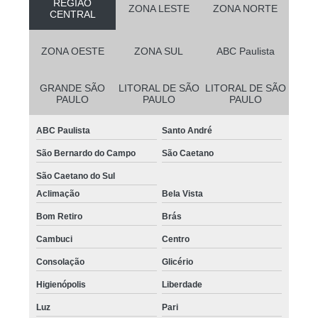
REGIÃO
ZONA LESTE
ZONA NORTE
CENTRAL
ZONA OESTE
ZONA SUL
ABC Paulista
GRANDE SÃO
LITORAL DE SÃO
LITORAL DE SÃO
PAULO
PAULO
PAULO
ABC Paulista
Santo André
São Bernardo do Campo
São Caetano
São Caetano do Sul
Aclimação
Bela Vista
Bom Retiro
Brás
Cambuci
Centro
Consolação
Glicério
Higienópolis
Liberdade
Luz
Pari