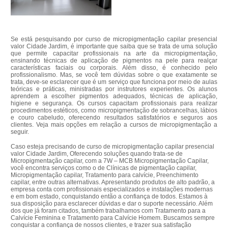
Se está pesquisando por curso de micropigmentação capilar presencial
valor Cidade Jardim, é importante que saiba que se trata de uma solução
que permite capacitar profissionais na arte da micropigmentação,
ensinando técnicas de aplicação de pigmentos na pele para realçar
características faciais ou corporais. Além disso, é conhecido pelo
profissionalismo. Mas, se você tem dúvidas sobre o que exatamente se
trata, deve-se esclarecer que é um serviço que funciona por meio de aulas
teóricas e práticas, ministradas por instrutores experientes. Os alunos
aprendem a escolher pigmentos adequados, técnicas de aplicação,
higiene e segurança. Os cursos capacitam profissionais para realizar
procedimentos estéticos, como micropigmentação de sobrancelhas, lábios
e couro cabeludo, oferecendo resultados satisfatórios e seguros aos
clientes. Veja mais opções em relação a cursos de micropigmentação a
seguir.
Caso esteja precisando de curso de micropigmentação capilar presencial
valor Cidade Jardim, Oferecendo soluções quando trata-se de
Micropigmentação capilar, com a 7W – MCB Micropigmentação Capilar,
você encontra serviços como o de Clínicas de pigmentação capilar,
Micropigmentação capilar, Tratamento para calvície, Preenchimento
capilar, entre outras alternativas. Apresentando produtos de alto padrão, a
empresa conta com profissionais especializados e instalações modernas
e em bom estado, conquistando então a confiança de todos. Estamos à
sua disposição para esclarecer dúvidas e dar o suporte necessário. Além
dos que já foram citados, também trabalhamos com Tratamento para a
Calvície Feminina e Tratamento para Calvície Homem. Buscamos sempre
conquistar a confiança de nossos clientes, e trazer sua satisfação