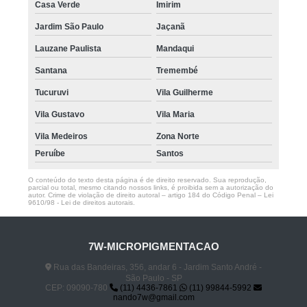
Casa Verde
Imirim
Jardim São Paulo
Jaçanã
Lauzane Paulista
Mandaqui
Santana
Tremembé
Tucuruvi
Vila Guilherme
Vila Gustavo
Vila Maria
Vila Medeiros
Zona Norte
Peruíbe
Santos
O conteúdo do texto desta página é de direito reservado. Sua reprodução,
parcial ou total, mesmo citando nossos links, é proibida sem a autorização do
autor. Crime de violação de direito autoral – artigo 184 do Código Penal –
Lei
9610/98 - Lei de direitos autorais
.
7W-MICROPIGMENTACAO
Rua das Bandeiras, 356, andar 6 - Jardim Santo André -
São Paulo - SP
CEP: 09090-780
(11) 4436-7861
(11) 99844-5992
nando7w@gmail.com