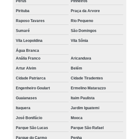
Perus
Pinheiros
Pirituba
Praça da Arvore
Raposo Tavares
Rio Pequeno
Sumaré
São Domingos
Vila Leopoldina
Vila Sônia
Água Branca
Anália Franco
Aricanduva
Artur Alvim
Belém
Cidade Patriarca
Cidade Tiradentes
Engenheiro Goulart
Ermelino Matarazzo
Guaianases
Itaim Paulista
Itaquera
Jardim Iguatemi
José Bonifácio
Mooca
Parque São Lucas
Parque São Rafael
Parque do Carmo
Penha