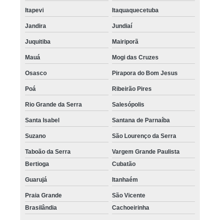
Itapevi
Itaquaquecetuba
Jandira
Jundiaí
Juquitiba
Mairiporã
Mauá
Mogi das Cruzes
Osasco
Pirapora do Bom Jesus
Poá
Ribeirão Pires
Rio Grande da Serra
Salesópolis
Santa Isabel
Santana de Parnaíba
Suzano
São Lourenço da Serra
Taboão da Serra
Vargem Grande Paulista
Bertioga
Cubatão
Guarujá
Itanhaém
Praia Grande
São Vicente
Brasilândia
Cachoeirinha