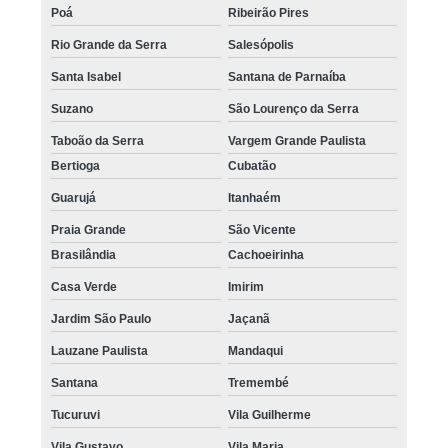
Poá
Ribeirão Pires
Rio Grande da Serra
Salesópolis
Santa Isabel
Santana de Parnaíba
Suzano
São Lourenço da Serra
Taboão da Serra
Vargem Grande Paulista
Bertioga
Cubatão
Guarujá
Itanhaém
Praia Grande
São Vicente
Brasilândia
Cachoeirinha
Casa Verde
Imirim
Jardim São Paulo
Jaçanã
Lauzane Paulista
Mandaqui
Santana
Tremembé
Tucuruvi
Vila Guilherme
Vila Gustavo
Vila Maria