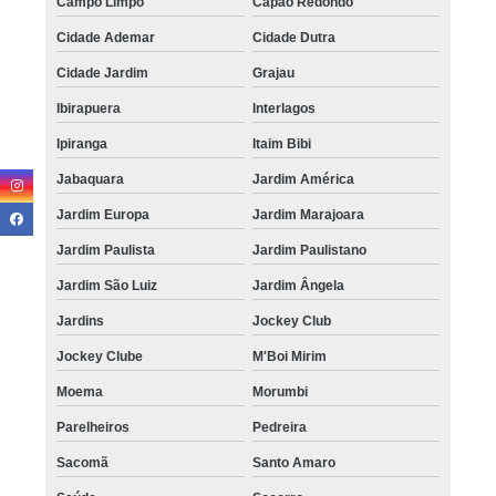
Campo Limpo
Capão Redondo
Cidade Ademar
Cidade Dutra
Cidade Jardim
Grajau
Ibirapuera
Interlagos
Ipiranga
Itaim Bibi
Jabaquara
Jardim América
Jardim Europa
Jardim Marajoara
Jardim Paulista
Jardim Paulistano
Jardim São Luiz
Jardim Ângela
Jardins
Jockey Club
Jockey Clube
M'Boi Mirim
Moema
Morumbi
Parelheiros
Pedreira
Sacomã
Santo Amaro