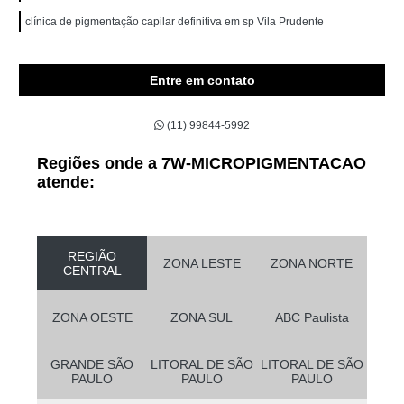
clínica de pigmentação capilar definitiva em sp Vila Prudente
Entre em contato
(11) 99844-5992
Regiões onde a 7W-MICROPIGMENTACAO
atende:
REGIÃO
ZONA LESTE
ZONA NORTE
CENTRAL
ZONA OESTE
ZONA SUL
ABC Paulista
GRANDE SÃO
LITORAL DE SÃO
LITORAL DE SÃO
PAULO
PAULO
PAULO