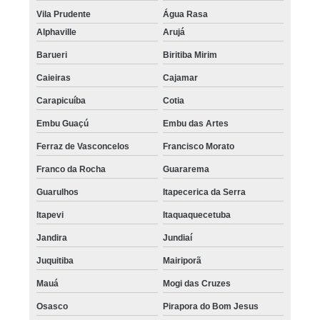
Vila Prudente
Água Rasa
Alphaville
Arujá
Barueri
Biritiba Mirim
Caieiras
Cajamar
Carapicuíba
Cotia
Embu Guaçú
Embu das Artes
Ferraz de Vasconcelos
Francisco Morato
Franco da Rocha
Guararema
Guarulhos
Itapecerica da Serra
Itapevi
Itaquaquecetuba
Jandira
Jundiaí
Juquitiba
Mairiporã
Mauá
Mogi das Cruzes
Osasco
Pirapora do Bom Jesus