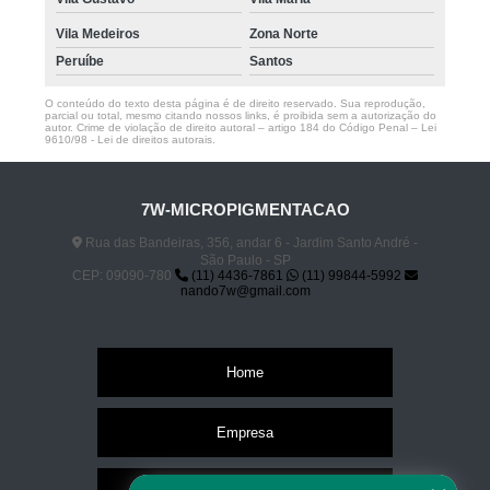
Vila Medeiros
Zona Norte
Peruíbe
Santos
O conteúdo do texto desta página é de direito reservado. Sua reprodução,
parcial ou total, mesmo citando nossos links, é proibida sem a autorização do
autor. Crime de violação de direito autoral – artigo 184 do Código Penal –
Lei
9610/98 - Lei de direitos autorais
.
7W-MICROPIGMENTACAO
Rua das Bandeiras, 356, andar 6 - Jardim Santo André -
São Paulo - SP
CEP: 09090-780
(11) 4436-7861
(11) 99844-5992
nando7w@gmail.com
Home
Empresa