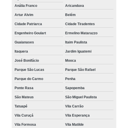
Anália Franco
Aricanduva
Artur Alvim
Belém
Cidade Patriarca
Cidade Tiradentes
Engenheiro Goulart
Ermelino Matarazzo
Guaianases
Itaim Paulista
Itaquera
Jardim Iguatemi
José Bonifácio
Mooca
Parque São Lucas
Parque São Rafael
Parque do Carmo
Penha
Ponte Rasa
Sapopemba
São Mateus
São Miguel Paulista
Tatuapé
Vila Carrão
Vila Curuçá
Vila Esperança
Vila Formosa
Vila Matilde