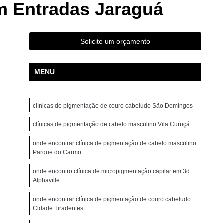
m Entradas Jaraguá
ão para Iniciantes Rio Grande da Serra
ção Presencial São Bernardo do Campo
ndré
Curso de Pigmentação Capilar Ribeirão Pires
Solicite um orçamento
tação Capilar São Caetano do Sul
MENU
 de Micropigmentação Santo André
tação Capilar São Bernardo do Campo
clínicas de pigmentação de couro cabeludo São Domingos
lar Presencial Mauá
Micropigmentação Capilar 3d
Dermografo
clínicas de pigmentação de cabelo masculino Vila Curuçá
Micropigmentação Capilar em 3d
ntradas
Micropigmentação Capilar Entradas
onde encontrar clínica de pigmentação de cabelo masculino
Parque do Carmo
inina
Micropigmentação Capilar Masculina
onde encontro clínica de micropigmentação capilar em 3d
tradas
Micropigmentação Capilar para Calvície
Alphaville
tradas
Micropigmentação Capilar para Homens
onde encontrar clínica de pigmentação de couro cabeludo
Cidade Tiradentes
o
Micropigmentação Cabelo Feminino