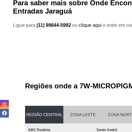
Para saber mais sobre Onde Encont
Entradas Jaraguá
Ligue para
(11) 99844-5992
ou
clique aqui
e entre em con
Regiões onde a 7W-MICROPIG
REGIÃO CENTRAL
ZONA LESTE
ZONA NORT
ABC Paulista
Santo André