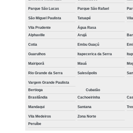
Parque São Lucas
Parque São Rafael
Par
São Miguel Paulista
Tatuapé
Vil
Vila Prudente
Água Rasa
Alphaville
Arujá
Bar
Cotia
Embu Guaçú
Emb
Guarulhos
Itapecerica da Serra
Ita
Mairiporã
Mauá
Mog
Rio Grande da Serra
Salesópolis
San
Vargem Grande Paulista
Bertioga
Cubatão
Brasilândia
Cachoeirinha
Cas
Mandaqui
Santana
Tr
Vila Medeiros
Zona Norte
Peruíbe