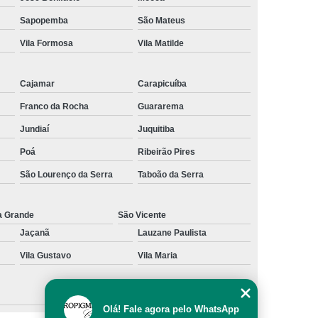
al
Preenchimento Capilar com Micro Ponto
Sapopemba
São Mateus
Vila Formosa
Vila Matilde
mentação
Preenchimento Capilar com Pigmentação
omens
Preenchimento Capilar em Mulheres
Cajamar
Carapicuíba
inino
Preenchimento Capilar Masculino
Franco da Rocha
Guararema
esta
Preenchimento Capilar nas Entradas
Jundiaí
Juquitiba
a Diminuir Testa
Tratamento de Calvície
Poá
Ribeirão Pires
eminina
Tratamento de Calvície Natural
São Lourenço da Serra
Taboão da Serra
ratamento para a Calvície com Micropigmentação
a
Tratamento para Calvície com Micopigmentação
a Grande
São Vicente
Jaçanã
Lauzane Paulista
gmentação
Tratamento para Calvície em Homens
Vila Gustavo
Vila Maria
Homem
Tratamento para Calvície Masculina
Olá! Fale agora pelo WhatsApp