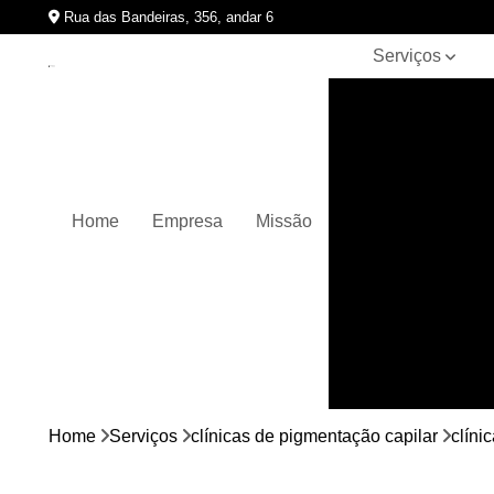
Rua das Bandeiras, 356, andar 6
Serviços
Clínicas de
pigmentação
capilar
Cursos de
micropigmentação
Home
Empresa
Missão
Micropigmentação
capilar
Micropigmentação
de cabelos
Micropigmentação
em barbas
Nano
micropigmentação
Home
Serviços
clínicas de pigmentação capilar
clíni
Pigmentação
capilares