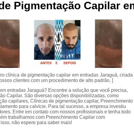
 de Pigmentação Capilar e
Curso de Micropigmentaç
Curso de Micropigmenta
Curso de Micropigmentação Santo A
Curso Micropigmen
Curso Presencial
Cursos de Micropigmen
Cursos de Micropigmentação de Capi
ro clínica de pigmentação capilar em entradas Jaraguá, criada
Micropigmentação Capilar com 
ossos clientes com um procedimento de alto padrão. ]
Micropigmentação Capilar em E
em entradas Jaraguá? Encontre a solução que você precisa,
 Capilar. São diversas opções disponibilizadas, como
Micropigmentação Capilar Fem
ão capilares, Clínicas de pigmentação capilar, Preenchimento
Micropigmentação Capilar nas En
tamento para calvície. Para tal sucesso, a empresa investiu
res. Entre em contato com nossos profissionais e tenha todo
Micropigmentação Capilar para En
ambém trabalhamos com Preenchimento Capilar com
isso, não espere para saber mais!
Micropigmentação Cabel