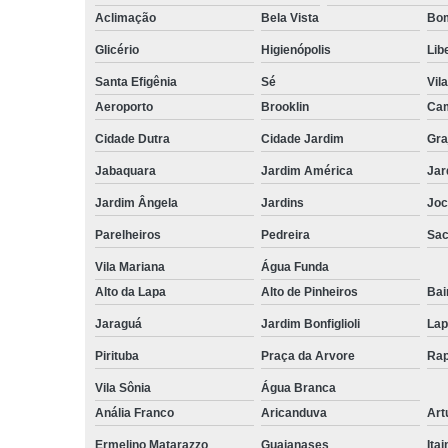
Aclimação
Bela Vista
Bom
Glicério
Higienópolis
Lib
Santa Efigênia
Sé
Vil
Aeroporto
Brooklin
Cam
Cidade Dutra
Cidade Jardim
Gra
Jabaquara
Jardim América
Jar
Jardim Ângela
Jardins
Joc
Parelheiros
Pedreira
Sa
Vila Mariana
Água Funda
Alto da Lapa
Alto de Pinheiros
Bai
Jaraguá
Jardim Bonfiglioli
Lap
Pirituba
Praça da Arvore
Rap
Vila Sônia
Água Branca
Anália Franco
Aricanduva
Art
Ermelino Matarazzo
Guaianases
Ita