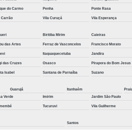
Preenchimento Capilar Centr
que do Carmo
Penha
Ponte Rasa
a Carrão
Vila Curuçá
Vila Esperança
Preenchimento Capilar com Micropig
Preenchimento Capilar em H
ueri
Biritiba Mirim
Caieiras
Preenchimento Capilar Fem
u das Artes
Ferraz de Vasconcelos
Francisco Morato
Preenchimento Capilar na T
pevi
Itaquaquecetuba
Jandira
Preenchimento Capilar par
i das Cruzes
Osasco
Pirapora do Bom Jesus
Tratamento de Calvície F
ta Isabel
Santana de Parnaíba
Suzano
Tratamento para a Calvície
T
Tratamento para a Calvície Feminin
Guarujá
Itanhaém
Prai
a Verde
Imirim
Jardim São Paulo
Tratamento para Calvície com Pi
emembé
Tucuruvi
Vila Guilherme
Tratamento para Calvície 
Santos