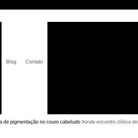
Clínica de Micropigmentaç
Clínica de Micropigmentação C
Clínica de Pigmentação Capilar De
Clínica de Pi
Blog
Contato
Clínica de Pi
Clínica de Pigmentação de Cabelo Ma
Clínica de Pigmentação na Care
Curso de Micr
Curso de Micropigm
Curso de Micropigme
ca de pigmentação no couro cabeludo
onde encontro clínica d
Curso de Micropi