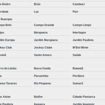
Micropigmentação Fio a Fio Barba San
 Retiro
Brás
Cambuci
Micropigmentação na Barba ABC Paul
erdade
Luz
Pari
Nano Micro Capilar São Bernardo do
a Buarque
Nano Micropigmentação de Barba 
po Belo
Campo Grande
Campo Limpo
Nano Pigmentação Cabelo Rio Grande 
jau
Ibirapuera
Interlagos
Nano Pigmentaçã
dim Europa
Jardim Marajoara
Jardim Paulista
key Club
Jockey Clube
M'Boi Mirim
Nano Pigment
comã
Santo Amaro
Saúde
Nano Pigmentaçã
Nano Pigmentação no Cab
rro do Limão
Barra Funda
Butantã
Pigmentação Capilar 3d
Pigmentaç
a
Pacaembu
Perdizes
Pigmentação Capilar em E
oso Tavares
Rio Pequeno
Sumaré
Pigmentação Capilar Mascu
Pigmentação de Cabelo Mas
ur Alvim
Belém
Cidade Patriarca
Pigmentação na Care
im Paulista
Itaquera
Jardim Iguatemi