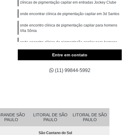
omem
Micropigmentação Cabelo Masculino
clínicas de pigmentação capilar em entradas Jockey Clube
belos
Micropigmentação Capilar 4d
onde encontrar clínica de pigmentação capilar em 3d Santos
Branco
Micropigmentação Capilar Cabelo Grande
onde encontro clínica de pigmentação capilar para homens
Vila Sônia
ina Testa
Micropigmentação Capilar Fio a Fio
onde encontro clínica de pigmentação capilar para homens
a Fio 3d
Micropigmentação Capilar Realista
Água Branca
belo
Micropigmentação de Cabelo 3d
Entre em contato
clínica de micropigmentação capilar em 3d Vargem Grande
asculino
Micropigmentação Fio a Fio Cabelo
Paulista
(11) 99844-5992
pilar
Micropigmentação Masculina Cabelo
Micropigmentação Preenchimento Cabelo
dema
Micropigmentação Barba Ribeirão Pires
 da Barba São Bernardo do Campo
Barba Fio a Fio Rio Grande da Serra
GRANDE SÃO
LITORAL DE SÃO
LITORAL DE SÃO
PAULO
PAULO
PAULO
etano do Sul
Micropigmentação em Barba Mauá
São Caetano do Sul