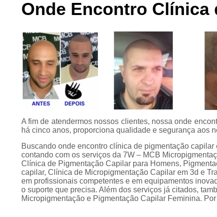
Onde Encontro Clínica
Preenchimento
capilar
Tratamento para
calvície
A fim de atendermos nossos clientes, nossa onde encont
há cinco anos, proporciona qualidade e segurança aos n
Buscando onde encontro clínica de pigmentação capilar 
contando com os serviços da 7W – MCB Micropigmentação
Clínica de Pigmentação Capilar para Homens, Pigmentaç
capilar, Clínica de Micropigmentação Capilar em 3d e Tra
em profissionais competentes e em equipamentos inovado
o suporte que precisa. Além dos serviços já citados, t
Micropigmentação e Pigmentação Capilar Feminina. Por 