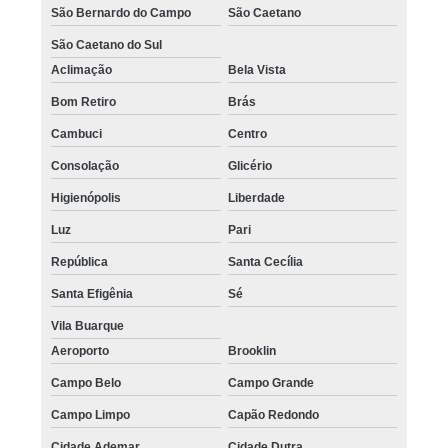
São Bernardo do Campo
São Caetano
São Caetano do Sul
Aclimação
Bela Vista
Bom Retiro
Brás
Cambuci
Centro
Consolação
Glicério
Higienópolis
Liberdade
Luz
Pari
República
Santa Cecília
Santa Efigênia
Sé
Vila Buarque
Aeroporto
Brooklin
Campo Belo
Campo Grande
Campo Limpo
Capão Redondo
Cidade Ademar
Cidade Dutra