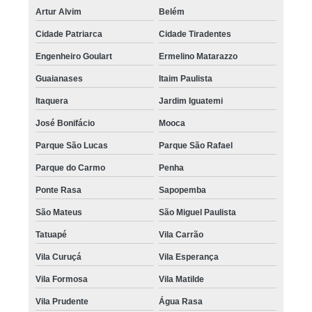
Artur Alvim
Belém
Cidade Patriarca
Cidade Tiradentes
Engenheiro Goulart
Ermelino Matarazzo
Guaianases
Itaim Paulista
Itaquera
Jardim Iguatemi
José Bonifácio
Mooca
Parque São Lucas
Parque São Rafael
Parque do Carmo
Penha
Ponte Rasa
Sapopemba
São Mateus
São Miguel Paulista
Tatuapé
Vila Carrão
Vila Curuçá
Vila Esperança
Vila Formosa
Vila Matilde
Vila Prudente
Água Rasa