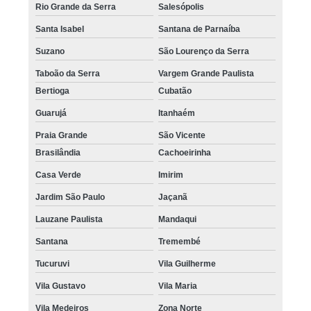
Rio Grande da Serra
Salesópolis
Santa Isabel
Santana de Parnaíba
Suzano
São Lourenço da Serra
Taboão da Serra
Vargem Grande Paulista
Bertioga
Cubatão
Guarujá
Itanhaém
Praia Grande
São Vicente
Brasilândia
Cachoeirinha
Casa Verde
Imirim
Jardim São Paulo
Jaçanã
Lauzane Paulista
Mandaqui
Santana
Tremembé
Tucuruvi
Vila Guilherme
Vila Gustavo
Vila Maria
Vila Medeiros
Zona Norte