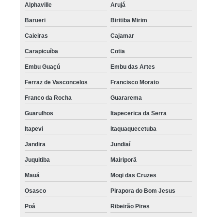
Alphaville
Arujá
Barueri
Biritiba Mirim
Caieiras
Cajamar
Carapicuíba
Cotia
Embu Guaçú
Embu das Artes
Ferraz de Vasconcelos
Francisco Morato
Franco da Rocha
Guararema
Guarulhos
Itapecerica da Serra
Itapevi
Itaquaquecetuba
Jandira
Jundiaí
Juquitiba
Mairiporã
Mauá
Mogi das Cruzes
Osasco
Pirapora do Bom Jesus
Poá
Ribeirão Pires