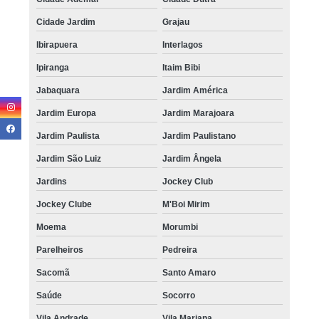
Cidade Jardim
Grajau
Ibirapuera
Interlagos
Ipiranga
Itaim Bibi
Jabaquara
Jardim América
Jardim Europa
Jardim Marajoara
Jardim Paulista
Jardim Paulistano
Jardim São Luiz
Jardim Ângela
Jardins
Jockey Club
Jockey Clube
M'Boi Mirim
Moema
Morumbi
Parelheiros
Pedreira
Sacomã
Santo Amaro
Saúde
Socorro
Vila Andrade
Vila Mariana