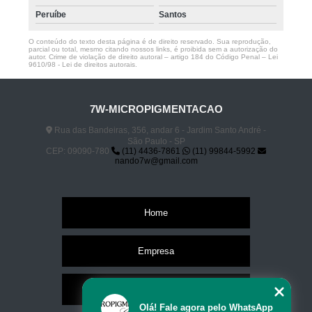
Peruíbe
Santos
O conteúdo do texto desta página é de direito reservado. Sua reprodução,
parcial ou total, mesmo citando nossos links, é proibida sem a autorização do
autor. Crime de violação de direito autoral – artigo 184 do Código Penal –
Lei
9610/98 - Lei de direitos autorais
.
7W-MICROPIGMENTACAO
Rua das Bandeiras, 356, andar 6 - Jardim Santo André -
São Paulo - SP
CEP: 09090-780
(11) 4436-7861
(11) 99844-5992
nando7w@gmail.com
Home
Empresa
Missão
Olá! Fale agora pelo WhatsApp