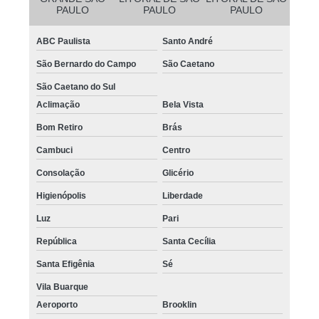
PAULO
PAULO
PAULO
ABC Paulista
Santo André
São Bernardo do Campo
São Caetano
São Caetano do Sul
Aclimação
Bela Vista
Bom Retiro
Brás
Cambuci
Centro
Consolação
Glicério
Higienópolis
Liberdade
Luz
Pari
República
Santa Cecília
Santa Efigênia
Sé
Vila Buarque
Aeroporto
Brooklin