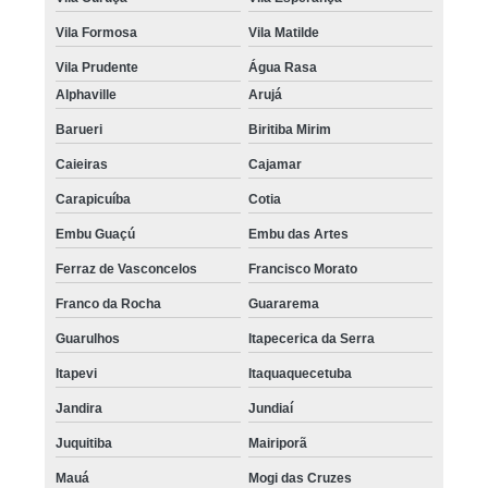
Vila Formosa
Vila Matilde
Vila Prudente
Água Rasa
Alphaville
Arujá
Barueri
Biritiba Mirim
Caieiras
Cajamar
Carapicuíba
Cotia
Embu Guaçú
Embu das Artes
Ferraz de Vasconcelos
Francisco Morato
Franco da Rocha
Guararema
Guarulhos
Itapecerica da Serra
Itapevi
Itaquaquecetuba
Jandira
Jundiaí
Juquitiba
Mairiporã
Mauá
Mogi das Cruzes