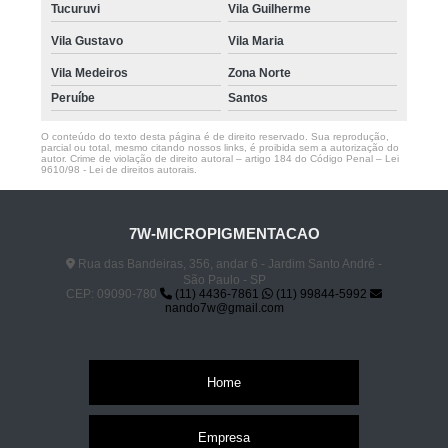
Tucuruvi
Vila Guilherme
Vila Gustavo
Vila Maria
Vila Medeiros
Zona Norte
Peruíbe
Santos
O conteúdo do texto desta página é de direito reservado. Sua reprodução,
parcial ou total, mesmo citando nossos links, é proibida sem a autorização do
autor. Crime de violação de direito autoral – artigo 184 do Código Penal –
Lei
9610/98 - Lei de direitos autorais
.
7W-MICROPIGMENTACAO
Rua das Bandeiras, 356, andar 6 - Jardim Santo André -
São Paulo - SP
CEP: 09090-780
(11) 4436-7861
(11) 99844-5992
nando7w@gmail.com
Home
Empresa