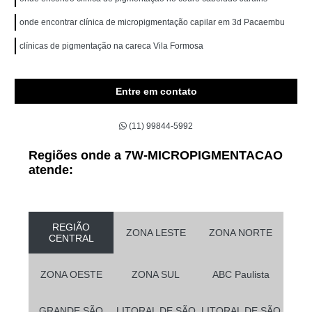
onde encontrar clínica de micropigmentação capilar em 3d Pacaembu
clínicas de pigmentação na careca Vila Formosa
Entre em contato
(11) 99844-5992
Regiões onde a 7W-MICROPIGMENTACAO
atende:
REGIÃO
ZONA LESTE
ZONA NORTE
CENTRAL
ZONA OESTE
ZONA SUL
ABC Paulista
GRANDE SÃO
LITORAL DE SÃO
LITORAL DE SÃO