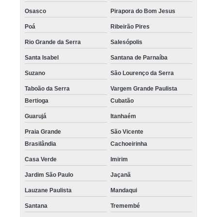
Osasco
Pirapora do Bom Jesus
Poá
Ribeirão Pires
Rio Grande da Serra
Salesópolis
Santa Isabel
Santana de Parnaíba
Suzano
São Lourenço da Serra
Taboão da Serra
Vargem Grande Paulista
Bertioga
Cubatão
Guarujá
Itanhaém
Praia Grande
São Vicente
Brasilândia
Cachoeirinha
Casa Verde
Imirim
Jardim São Paulo
Jaçanã
Lauzane Paulista
Mandaqui
Santana
Tremembé