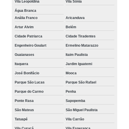
Vila Leopoldina
Vila Sônia
Água Branca
Anália Franco
Aricanduva
Artur Alvim
Belém
Cidade Patriarca
Cidade Tiradentes
Engenheiro Goulart
Ermelino Matarazzo
Guaianases
Itaim Paulista
Itaquera
Jardim Iguatemi
José Bonifácio
Mooca
Parque São Lucas
Parque São Rafael
Parque do Carmo
Penha
Ponte Rasa
Sapopemba
São Mateus
São Miguel Paulista
Tatuapé
Vila Carrão
Vila Curuçá
Vila Esperança