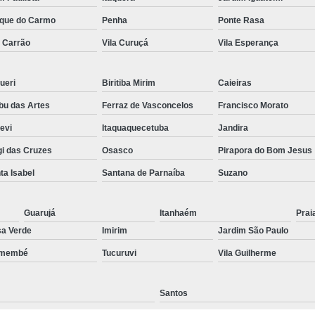
Preenchimento Capilar Centr
que do Carmo
Penha
Ponte Rasa
a Carrão
Vila Curuçá
Vila Esperança
Preenchimento Capilar com Micropig
Preenchimento Capilar em H
ueri
Biritiba Mirim
Caieiras
Preenchimento Capilar Fem
u das Artes
Ferraz de Vasconcelos
Francisco Morato
Preenchimento Capilar na T
pevi
Itaquaquecetuba
Jandira
Preenchimento Capilar par
i das Cruzes
Osasco
Pirapora do Bom Jesus
Tratamento de Calvície F
ta Isabel
Santana de Parnaíba
Suzano
Tratamento para a Calvície
T
Tratamento para a Calvície Feminin
Guarujá
Itanhaém
Prai
a Verde
Imirim
Jardim São Paulo
Tratamento para Calvície com Pi
emembé
Tucuruvi
Vila Guilherme
Tratamento para Calvície 
Santos