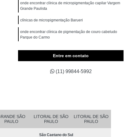
omem
Micropigmentação Cabelo Masculino
onde encontrar clínica de micropigmentação capilar Vargem
Grande Paulista
belos
Micropigmentação Capilar 4d
clínicas de micropigmentação Barueri
Branco
Micropigmentação Capilar Cabelo Grande
onde encontrar clínica de pigmentação de couro cabeludo
ina Testa
Micropigmentação Capilar Fio a Fio
Parque do Carmo
a Fio 3d
Micropigmentação Capilar Realista
clínica de pigmentação capilar em 3d Jardim Europa
belo
Micropigmentação de Cabelo 3d
Entre em contato
asculino
Micropigmentação Fio a Fio Cabelo
(11) 99844-5992
pilar
Micropigmentação Masculina Cabelo
Micropigmentação Preenchimento Cabelo
dema
Micropigmentação Barba Ribeirão Pires
 da Barba São Bernardo do Campo
Barba Fio a Fio Rio Grande da Serra
GRANDE SÃO
LITORAL DE SÃO
LITORAL DE SÃO
PAULO
PAULO
PAULO
etano do Sul
Micropigmentação em Barba Mauá
São Caetano do Sul