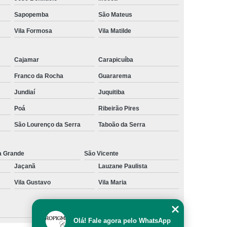
al
Preenchimento Capilar com Micro Ponto
Sapopemba
São Mateus
Vila Formosa
Vila Matilde
mentação
Preenchimento Capilar com Pigmentação
omens
Preenchimento Capilar em Mulheres
Cajamar
Carapicuíba
inino
Preenchimento Capilar Masculino
Franco da Rocha
Guararema
esta
Preenchimento Capilar nas Entradas
Jundiaí
Juquitiba
a Diminuir Testa
Tratamento de Calvície
Poá
Ribeirão Pires
eminina
Tratamento de Calvície Natural
São Lourenço da Serra
Taboão da Serra
ratamento para a Calvície com Micropigmentação
a
Tratamento para Calvície com Micopigmentação
a Grande
São Vicente
Jaçanã
Lauzane Paulista
gmentação
Tratamento para Calvície em Homens
Vila Gustavo
Vila Maria
Homem
Tratamento para Calvície Masculina
Olá! Fale agora pelo WhatsApp