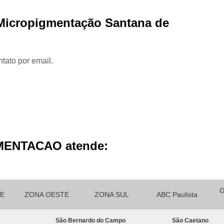
Micropigmentação Cabelo H
 Micropigmentação Santana de
Micropigmentação Ca
Micropigmentação Capilar Cabelo 
Micropigmentação Capilar Femin
tato por email.
Micropigmentação Capilar Fio 
Micropigmentação de Ca
Micropigmentação de Cabelo M
Micropigmentação Fio a Fio Ca
Micropigmentação no Cabelo
MENTACAO atende:
Micro Pigmentação Barba Dia
Micropigmentação
Micropigmentação de 
E
ZONA OESTE
ZONA SUL
ABC Paulista
Micropigmentação de Barba São Ca
São Bernardo do Campo
São Caetano