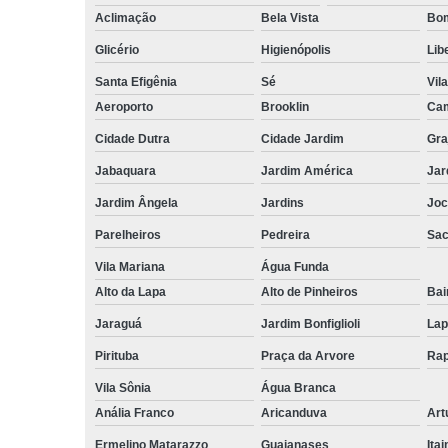
Aclimação
Bela Vista
Bom
Glicério
Higienópolis
Lib
Santa Efigênia
Sé
Vil
Aeroporto
Brooklin
Cam
Cidade Dutra
Cidade Jardim
Gra
Jabaquara
Jardim América
Jar
Jardim Ângela
Jardins
Joc
Parelheiros
Pedreira
Sa
Vila Mariana
Água Funda
Alto da Lapa
Alto de Pinheiros
Bai
Jaraguá
Jardim Bonfiglioli
Lap
Pirituba
Praça da Arvore
Rap
Vila Sônia
Água Branca
Anália Franco
Aricanduva
Art
Ermelino Matarazzo
Guaianases
Ita