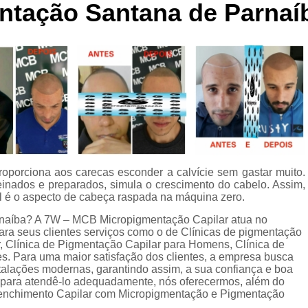
ntação Santana de Parnaí
Curso de Micropigmentaç
Curso de Micropigmenta
Curso de Micropigmentação Santo A
Curso Micropigmen
Curso Presencial
Cursos de Micropigmen
Cursos de Micropigmentação de Capi
oporciona aos carecas esconder a calvície sem gastar muito.
Micropigmentação Capilar com 
reinados e preparados, simula o crescimento do cabelo. Assim,
Micropigmentação Capilar em E
al é o aspecto de cabeça raspada na máquina zero.
rnaíba? A 7W – MCB Micropigmentação Capilar atua no
Micropigmentação Capilar Fem
ara seus clientes serviços como o de Clínicas de pigmentação
Micropigmentação Capilar nas En
r, Clínica de Pigmentação Capilar para Homens, Clínica de
. Para uma maior satisfação dos clientes, a empresa busca
Micropigmentação Capilar para En
stalações modernas, garantindo assim, a sua confiança e boa
s para atendê-lo adequadamente, nós oferecermos, além do
Micropigmentação Cabel
Preenchimento Capilar com Micropigmentação e Pigmentação