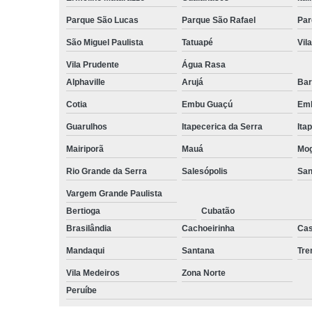
Parque São Lucas
Parque São Rafael
Par
São Miguel Paulista
Tatuapé
Vil
Vila Prudente
Água Rasa
Alphaville
Arujá
Bar
Cotia
Embu Guaçú
Emb
Guarulhos
Itapecerica da Serra
Ita
Mairiporã
Mauá
Mog
Rio Grande da Serra
Salesópolis
San
Vargem Grande Paulista
Bertioga
Cubatão
Brasilândia
Cachoeirinha
Cas
Mandaqui
Santana
Tr
Vila Medeiros
Zona Norte
Peruíbe