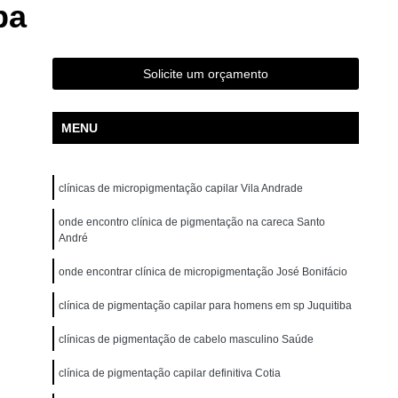
ba
ão para Iniciantes Rio Grande da Serra
ção Presencial São Bernardo do Campo
ndré
Curso de Pigmentação Capilar Ribeirão Pires
Solicite um orçamento
tação Capilar São Caetano do Sul
MENU
 de Micropigmentação Santo André
tação Capilar São Bernardo do Campo
clínicas de micropigmentação capilar Vila Andrade
lar Presencial Mauá
Micropigmentação Capilar 3d
Dermografo
onde encontro clínica de pigmentação na careca Santo
Micropigmentação Capilar em 3d
André
ntradas
Micropigmentação Capilar Entradas
onde encontrar clínica de micropigmentação José Bonifácio
inina
Micropigmentação Capilar Masculina
clínica de pigmentação capilar para homens em sp Juquitiba
tradas
Micropigmentação Capilar para Calvície
clínicas de pigmentação de cabelo masculino Saúde
tradas
Micropigmentação Capilar para Homens
o
Micropigmentação Cabelo Feminino
clínica de pigmentação capilar definitiva Cotia