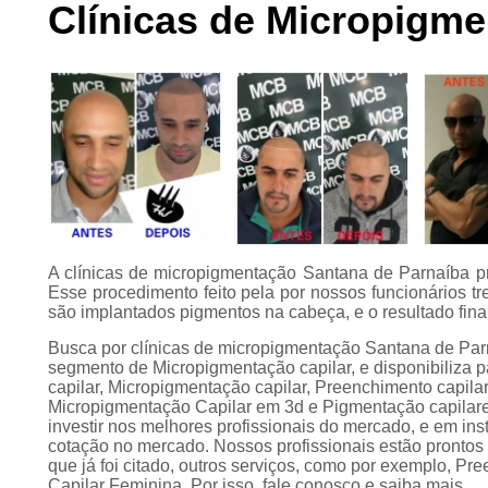
Clínicas de Micropigme
Preenchimento
capilar
Tratamento para
calvície
A clínicas de micropigmentação Santana de Parnaíba pr
Esse procedimento feito pela por nossos funcionários t
são implantados pigmentos na cabeça, e o resultado fin
Busca por clínicas de micropigmentação Santana de Pa
segmento de Micropigmentação capilar, e disponibiliza p
capilar, Micropigmentação capilar, Preenchimento capila
Micropigmentação Capilar em 3d e Pigmentação capilares
investir nos melhores profissionais do mercado, e em in
cotação no mercado. Nossos profissionais estão pronto
que já foi citado, outros serviços, como por exemplo, 
Capilar Feminina. Por isso, fale conosco e saiba mais.