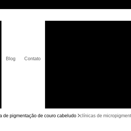
Clínica de Micropigmentaç
Clínica de Micropigmentação C
Clínica de Pigmentação Capilar De
Clínica de Pi
Blog
Contato
Clínica de Pi
Clínica de Pigmentação de Cabelo Ma
Clínica de Pigmentação na Care
Curso de Micr
Curso de Micropigm
Curso de Micropigme
ca de pigmentação de couro cabeludo
clínicas de micropigmen
Curso de Micropi