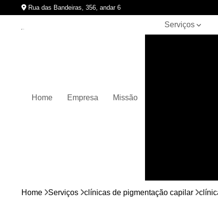
Rua das Bandeiras, 356, andar 6
Serviços
Clínicas de
pigmentação
capilar
Cursos de
micropigmentação
Home
Empresa
Missão
Micropigmentação
capilar
Micropigmentação
de cabelos
Micropigmentação
em barbas
Nano
micropigmentação
Home
Serviços
clínicas de pigmentação capilar
clíni
Pigmentação
capilares