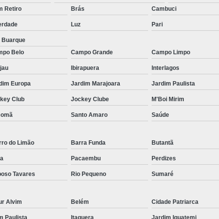
Micropigmentação Fio a Fio Barba San
 Retiro
Brás
Cambuci
Micropigmentação na Barba ABC Paul
erdade
Luz
Pari
Nano Micro Capilar São Bernardo do
a Buarque
Nano Micropigmentação de Barba 
po Belo
Campo Grande
Campo Limpo
Nano Pigmentação Cabelo Rio Grande 
jau
Ibirapuera
Interlagos
Nano Pigmentaçã
dim Europa
Jardim Marajoara
Jardim Paulista
key Club
Jockey Clube
M'Boi Mirim
Nano Pigment
comã
Santo Amaro
Saúde
Nano Pigmentaçã
Nano Pigmentação no Cab
rro do Limão
Barra Funda
Butantã
Pigmentação Capilar 3d
Pigmentaç
a
Pacaembu
Perdizes
Pigmentação Capilar em E
oso Tavares
Rio Pequeno
Sumaré
Pigmentação Capilar Mascu
Pigmentação de Cabelo Mas
ur Alvim
Belém
Cidade Patriarca
Pigmentação na Care
im Paulista
Itaquera
Jardim Iguatemi