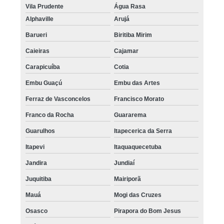
Vila Prudente
Água Rasa
Alphaville
Arujá
Barueri
Biritiba Mirim
Caieiras
Cajamar
Carapicuíba
Cotia
Embu Guaçú
Embu das Artes
Ferraz de Vasconcelos
Francisco Morato
Franco da Rocha
Guararema
Guarulhos
Itapecerica da Serra
Itapevi
Itaquaquecetuba
Jandira
Jundiaí
Juquitiba
Mairiporã
Mauá
Mogi das Cruzes
Osasco
Pirapora do Bom Jesus