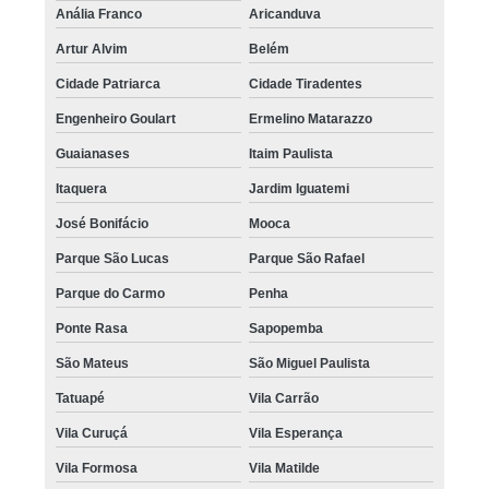
Anália Franco
Aricanduva
Artur Alvim
Belém
Cidade Patriarca
Cidade Tiradentes
Engenheiro Goulart
Ermelino Matarazzo
Guaianases
Itaim Paulista
Itaquera
Jardim Iguatemi
José Bonifácio
Mooca
Parque São Lucas
Parque São Rafael
Parque do Carmo
Penha
Ponte Rasa
Sapopemba
São Mateus
São Miguel Paulista
Tatuapé
Vila Carrão
Vila Curuçá
Vila Esperança
Vila Formosa
Vila Matilde