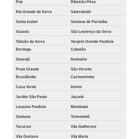
Poá
Ribeirão Pires
Rio Grande da Serra
Salesópolis
Santa Isabel
Santana de Parnaíba
Suzano
São Lourenço da Serra
Taboão da Serra
Vargem Grande Paulista
Bertioga
Cubatão
Guarujá
Itanhaém
Praia Grande
São Vicente
Brasilândia
Cachoeirinha
Casa Verde
Imirim
Jardim São Paulo
Jaçanã
Lauzane Paulista
Mandaqui
Santana
Tremembé
Tucuruvi
Vila Guilherme
Vila Gustavo
Vila Maria