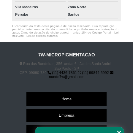
Vila Medeiros
Zona Norte
Peruíbe
Santos
O conteúdo do texto desta página é de direito reservado. Sua reprodução,
parcial ou total, mesmo citando nossos links, é proibida sem a autorização do
autor. Crime de violação de direito autoral – artigo 184 do Código Penal –
Lei
9610/98 - Lei de direitos autorais
.
7W-MICROPIGMENTACAO
Rua das Bandeiras, 356, andar 6 - Jardim Santo André -
São Paulo - SP
CEP: 09090-780
(11) 4436-7861
(11) 99844-5992
nando7w@gmail.com
Home
Empresa
Missão