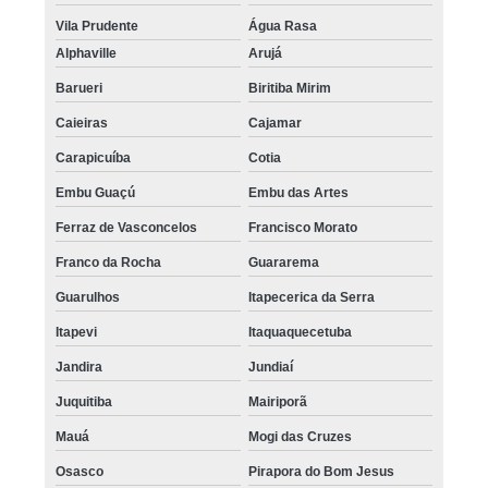
Vila Prudente
Água Rasa
Alphaville
Arujá
Barueri
Biritiba Mirim
Caieiras
Cajamar
Carapicuíba
Cotia
Embu Guaçú
Embu das Artes
Ferraz de Vasconcelos
Francisco Morato
Franco da Rocha
Guararema
Guarulhos
Itapecerica da Serra
Itapevi
Itaquaquecetuba
Jandira
Jundiaí
Juquitiba
Mairiporã
Mauá
Mogi das Cruzes
Osasco
Pirapora do Bom Jesus