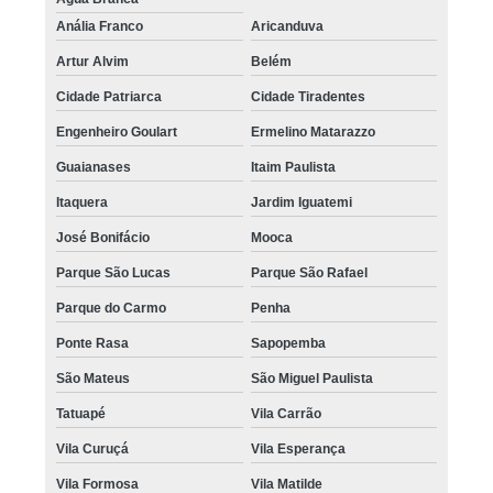
Anália Franco
Aricanduva
Artur Alvim
Belém
Cidade Patriarca
Cidade Tiradentes
Engenheiro Goulart
Ermelino Matarazzo
Guaianases
Itaim Paulista
Itaquera
Jardim Iguatemi
José Bonifácio
Mooca
Parque São Lucas
Parque São Rafael
Parque do Carmo
Penha
Ponte Rasa
Sapopemba
São Mateus
São Miguel Paulista
Tatuapé
Vila Carrão
Vila Curuçá
Vila Esperança
Vila Formosa
Vila Matilde