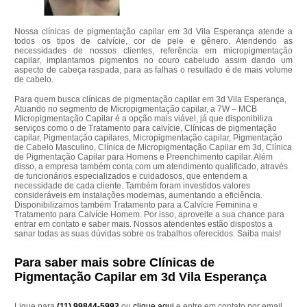
Nossa clínicas de pigmentação capilar em 3d Vila Esperança atende a
todos os tipos de calvície, cor de pele e gênero. Atendendo as
necessidades de nossos clientes, referência em micropigmentação
capilar, implantamos pigmentos no couro cabeludo assim dando um
aspecto de cabeça raspada, para as falhas o resultado é de mais volume
de cabelo.
Para quem busca clínicas de pigmentação capilar em 3d Vila Esperança,
Atuando no segmento de Micropigmentação capilar, a 7W – MCB
Micropigmentação Capilar é a opção mais viável, já que disponibiliza
serviços como o de Tratamento para calvície, Clínicas de pigmentação
capilar, Pigmentação capilares, Micropigmentação capilar, Pigmentação
de Cabelo Masculino, Clínica de Micropigmentação Capilar em 3d, Clínica
de Pigmentação Capilar para Homens e Preenchimento capilar. Além
disso, a empresa também conta com um atendimento qualificado, através
de funcionários especializados e cuidadosos, que entendem a
necessidade de cada cliente. Também foram investidos valores
consideráveis em instalações modernas, aumentando a eficiência.
Disponibilizamos também Tratamento para a Calvície Feminina e
Tratamento para Calvície Homem. Por isso, aproveite a sua chance para
entrar em contato e saber mais. Nossos atendentes estão dispostos a
sanar todas as suas dúvidas sobre os trabalhos oferecidos. Saiba mais!
Para saber mais sobre Clínicas de
Pigmentação Capilar em 3d Vila Esperança
Ligue para
(11) 99844-5992
ou
clique aqui
e entre em contato por email.