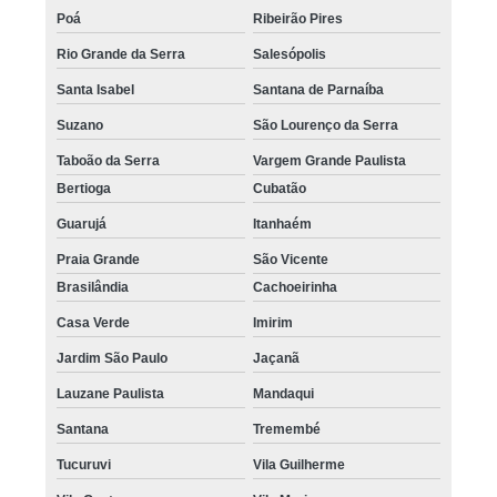
Poá
Ribeirão Pires
Rio Grande da Serra
Salesópolis
Santa Isabel
Santana de Parnaíba
Suzano
São Lourenço da Serra
Taboão da Serra
Vargem Grande Paulista
Bertioga
Cubatão
Guarujá
Itanhaém
Praia Grande
São Vicente
Brasilândia
Cachoeirinha
Casa Verde
Imirim
Jardim São Paulo
Jaçanã
Lauzane Paulista
Mandaqui
Santana
Tremembé
Tucuruvi
Vila Guilherme