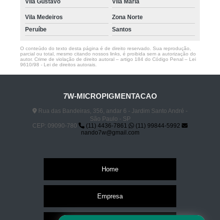
Vila Gustavo
Vila Maria
Vila Medeiros
Zona Norte
Peruíbe
Santos
O conteúdo do texto desta página é de direito reservado. Sua reprodução,
parcial ou total, mesmo citando nossos links, é proibida sem a autorização do
autor. Crime de violação de direito autoral – artigo 184 do Código Penal –
Lei
9610/98 - Lei de direitos autorais
.
7W-MICROPIGMENTACAO
Rua das Bandeiras, 356, andar 6 - Jardim Santo André -
São Paulo - SP
CEP: 09090-780
(11) 4436-7861
(11) 99844-5992
nando7w@gmail.com
Home
Empresa