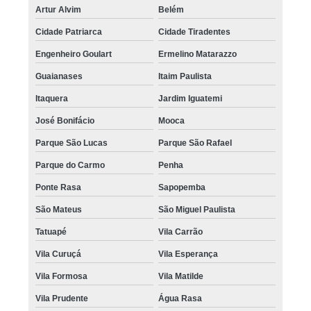
Artur Alvim
Belém
Cidade Patriarca
Cidade Tiradentes
Engenheiro Goulart
Ermelino Matarazzo
Guaianases
Itaim Paulista
Itaquera
Jardim Iguatemi
José Bonifácio
Mooca
Parque São Lucas
Parque São Rafael
Parque do Carmo
Penha
Ponte Rasa
Sapopemba
São Mateus
São Miguel Paulista
Tatuapé
Vila Carrão
Vila Curuçá
Vila Esperança
Vila Formosa
Vila Matilde
Vila Prudente
Água Rasa