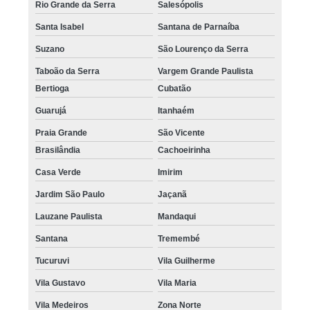
Rio Grande da Serra
Salesópolis
Santa Isabel
Santana de Parnaíba
Suzano
São Lourenço da Serra
Taboão da Serra
Vargem Grande Paulista
Bertioga
Cubatão
Guarujá
Itanhaém
Praia Grande
São Vicente
Brasilândia
Cachoeirinha
Casa Verde
Imirim
Jardim São Paulo
Jaçanã
Lauzane Paulista
Mandaqui
Santana
Tremembé
Tucuruvi
Vila Guilherme
Vila Gustavo
Vila Maria
Vila Medeiros
Zona Norte