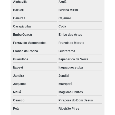
Alphaville
Arujá
Barueri
Biritiba Mirim
Caieiras
Cajamar
Carapicuíba
Cotia
Embu Guaçú
Embu das Artes
Ferraz de Vasconcelos
Francisco Morato
Franco da Rocha
Guararema
Guarulhos
Itapecerica da Serra
Itapevi
Itaquaquecetuba
Jandira
Jundiaí
Juquitiba
Mairiporã
Mauá
Mogi das Cruzes
Osasco
Pirapora do Bom Jesus
Poá
Ribeirão Pires