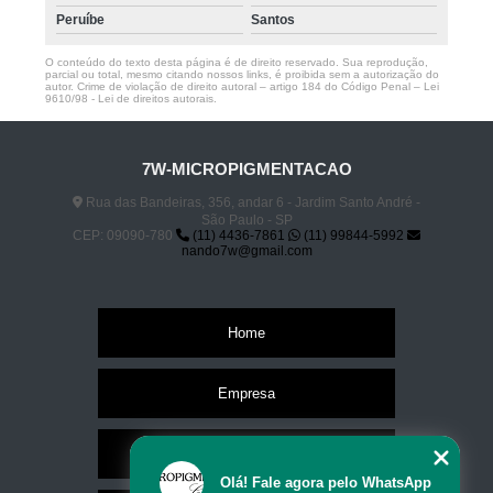
Peruíbe
Santos
O conteúdo do texto desta página é de direito reservado. Sua reprodução,
parcial ou total, mesmo citando nossos links, é proibida sem a autorização do
autor. Crime de violação de direito autoral – artigo 184 do Código Penal –
Lei
9610/98 - Lei de direitos autorais
.
7W-MICROPIGMENTACAO
Rua das Bandeiras, 356, andar 6 - Jardim Santo André -
São Paulo - SP
CEP: 09090-780
(11) 4436-7861
(11) 99844-5992
nando7w@gmail.com
Home
Empresa
Missão
Olá! Fale agora pelo WhatsApp