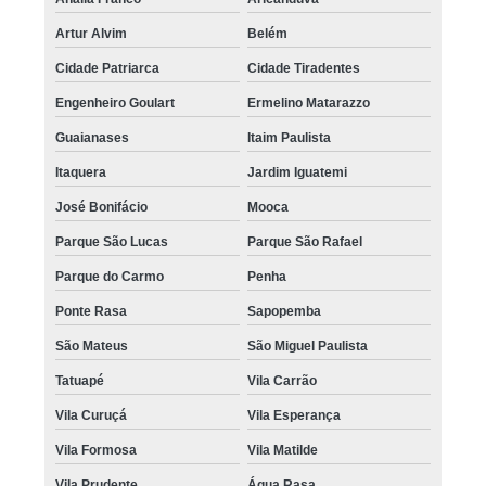
Artur Alvim
Belém
Cidade Patriarca
Cidade Tiradentes
Engenheiro Goulart
Ermelino Matarazzo
Guaianases
Itaim Paulista
Itaquera
Jardim Iguatemi
José Bonifácio
Mooca
Parque São Lucas
Parque São Rafael
Parque do Carmo
Penha
Ponte Rasa
Sapopemba
São Mateus
São Miguel Paulista
Tatuapé
Vila Carrão
Vila Curuçá
Vila Esperança
Vila Formosa
Vila Matilde
Vila Prudente
Água Rasa