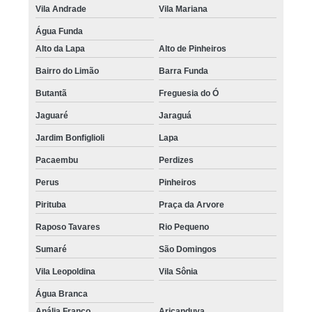
Vila Andrade
Vila Mariana
Água Funda
Alto da Lapa
Alto de Pinheiros
Bairro do Limão
Barra Funda
Butantã
Freguesia do Ó
Jaguaré
Jaraguá
Jardim Bonfiglioli
Lapa
Pacaembu
Perdizes
Perus
Pinheiros
Pirituba
Praça da Arvore
Raposo Tavares
Rio Pequeno
Sumaré
São Domingos
Vila Leopoldina
Vila Sônia
Água Branca
Anália Franco
Aricanduva