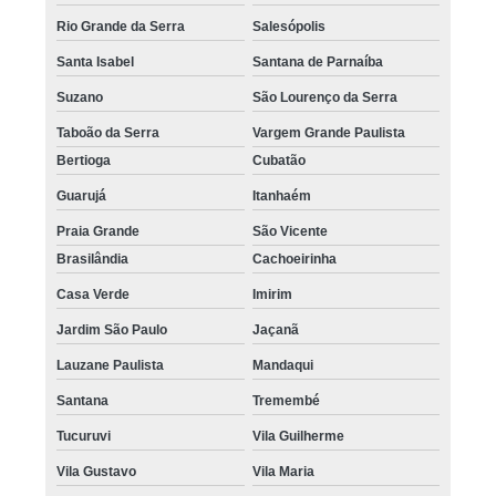
Rio Grande da Serra
Salesópolis
Santa Isabel
Santana de Parnaíba
Suzano
São Lourenço da Serra
Taboão da Serra
Vargem Grande Paulista
Bertioga
Cubatão
Guarujá
Itanhaém
Praia Grande
São Vicente
Brasilândia
Cachoeirinha
Casa Verde
Imirim
Jardim São Paulo
Jaçanã
Lauzane Paulista
Mandaqui
Santana
Tremembé
Tucuruvi
Vila Guilherme
Vila Gustavo
Vila Maria