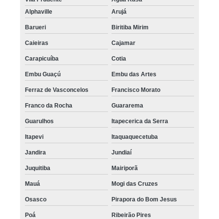
Alphaville
Arujá
Barueri
Biritiba Mirim
Caieiras
Cajamar
Carapicuíba
Cotia
Embu Guaçú
Embu das Artes
Ferraz de Vasconcelos
Francisco Morato
Franco da Rocha
Guararema
Guarulhos
Itapecerica da Serra
Itapevi
Itaquaquecetuba
Jandira
Jundiaí
Juquitiba
Mairiporã
Mauá
Mogi das Cruzes
Osasco
Pirapora do Bom Jesus
Poá
Ribeirão Pires