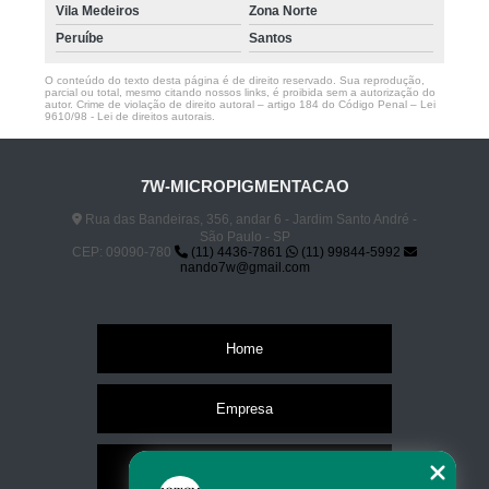
Vila Medeiros
Zona Norte
Peruíbe
Santos
O conteúdo do texto desta página é de direito reservado. Sua reprodução,
parcial ou total, mesmo citando nossos links, é proibida sem a autorização do
autor. Crime de violação de direito autoral – artigo 184 do Código Penal –
Lei
9610/98 - Lei de direitos autorais
.
7W-MICROPIGMENTACAO
Rua das Bandeiras, 356, andar 6 - Jardim Santo André -
São Paulo - SP
CEP: 09090-780
(11) 4436-7861
(11) 99844-5992
nando7w@gmail.com
Home
Empresa
Missão