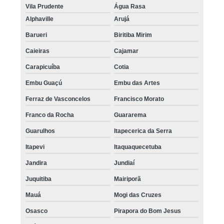
Vila Prudente
Água Rasa
Alphaville
Arujá
Barueri
Biritiba Mirim
Caieiras
Cajamar
Carapicuíba
Cotia
Embu Guaçú
Embu das Artes
Ferraz de Vasconcelos
Francisco Morato
Franco da Rocha
Guararema
Guarulhos
Itapecerica da Serra
Itapevi
Itaquaquecetuba
Jandira
Jundiaí
Juquitiba
Mairiporã
Mauá
Mogi das Cruzes
Osasco
Pirapora do Bom Jesus