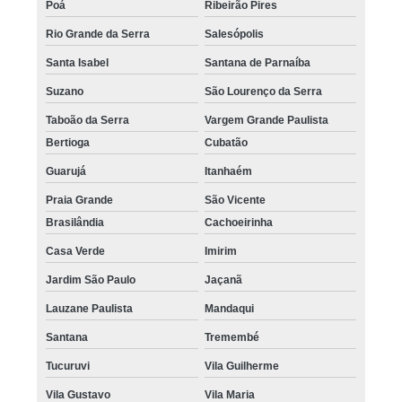
Poá
Ribeirão Pires
Rio Grande da Serra
Salesópolis
Santa Isabel
Santana de Parnaíba
Suzano
São Lourenço da Serra
Taboão da Serra
Vargem Grande Paulista
Bertioga
Cubatão
Guarujá
Itanhaém
Praia Grande
São Vicente
Brasilândia
Cachoeirinha
Casa Verde
Imirim
Jardim São Paulo
Jaçanã
Lauzane Paulista
Mandaqui
Santana
Tremembé
Tucuruvi
Vila Guilherme
Vila Gustavo
Vila Maria