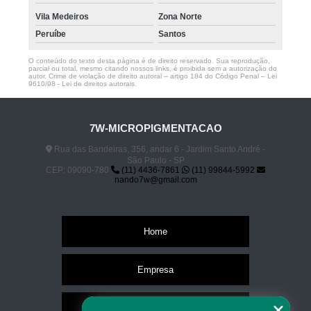
Vila Medeiros
Zona Norte
Peruíbe
Santos
O conteúdo do texto desta página é de direito reservado. Sua reprodução,
parcial ou total, mesmo citando nossos links, é proibida sem a autorização do
autor. Crime de violação de direito autoral – artigo 184 do Código Penal –
Lei
9610/98 - Lei de direitos autorais
.
7W-MICROPIGMENTACAO
Rua das Bandeiras, 356, andar 6 - Jardim Santo André -
São Paulo - SP
CEP: 09090-780
(11) 4436-7861
(11) 99844-5992
nando7w@gmail.com
Home
Empresa
Missão