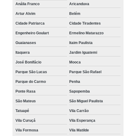
Anália Franco
Aricanduva
Artur Alvim
Belém
Cidade Patriarca
Cidade Tiradentes
Engenheiro Goulart
Ermelino Matarazzo
Guaianases
Itaim Paulista
Itaquera
Jardim Iguatemi
José Bonifácio
Mooca
Parque São Lucas
Parque São Rafael
Parque do Carmo
Penha
Ponte Rasa
Sapopemba
São Mateus
São Miguel Paulista
Tatuapé
Vila Carrão
Vila Curuçá
Vila Esperança
Vila Formosa
Vila Matilde