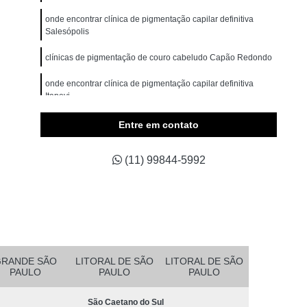
omem
Micropigmentação Cabelo Masculino
onde encontrar clínica de pigmentação capilar definitiva
belos
Micropigmentação Capilar 4d
Salesópolis
Branco
Micropigmentação Capilar Cabelo Grande
clínicas de pigmentação de couro cabeludo Capão Redondo
ina Testa
Micropigmentação Capilar Fio a Fio
onde encontrar clínica de pigmentação capilar definitiva
Itapevi
a Fio 3d
Micropigmentação Capilar Realista
belo
Micropigmentação de Cabelo 3d
clínica de pigmentação de cabelo masculino em sp
Entre em contato
Alphaville
asculino
Micropigmentação Fio a Fio Cabelo
(11) 99844-5992
pilar
Micropigmentação Masculina Cabelo
Micropigmentação Preenchimento Cabelo
dema
Micropigmentação Barba Ribeirão Pires
 da Barba São Bernardo do Campo
Barba Fio a Fio Rio Grande da Serra
GRANDE SÃO
LITORAL DE SÃO
LITORAL DE SÃO
PAULO
PAULO
PAULO
etano do Sul
Micropigmentação em Barba Mauá
São Caetano do Sul