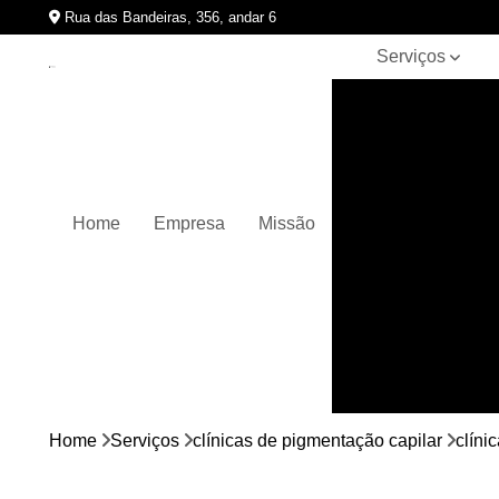
Rua das Bandeiras, 356, andar 6
Serviços
Clínicas de
pigmentação
capilar
Cursos de
micropigmentação
Home
Empresa
Missão
Micropigmentação
capilar
Micropigmentação
de cabelos
Micropigmentação
em barbas
Nano
micropigmentação
Home
Serviços
clínicas de pigmentação capilar
clíni
Pigmentação
capilares