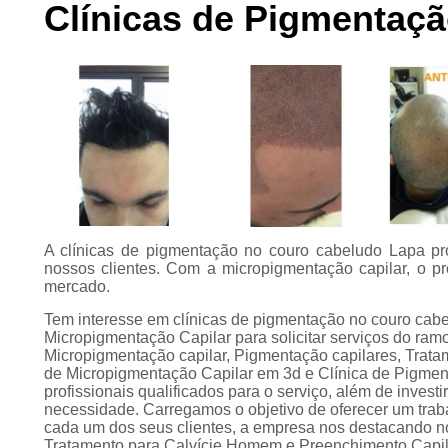
Clínicas de Pigmentaç
Preenchimento
capilar
Tratamento para
calvície
A clínicas de pigmentação no couro cabeludo Lapa pr
nossos clientes. Com a micropigmentação capilar, o p
mercado.
Tem interesse em clínicas de pigmentação no couro ca
Micropigmentação Capilar para solicitar serviços do ram
Micropigmentação capilar, Pigmentação capilares, Tratame
de Micropigmentação Capilar em 3d e Clínica de Pigme
profissionais qualificados para o serviço, além de inves
necessidade. Carregamos o objetivo de oferecer um trab
cada um dos seus clientes, a empresa nos destacando 
Tratamento para Calvície Homem e Preenchimento Capil