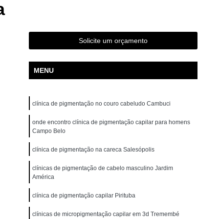
a
ão para Iniciantes Rio Grande da Serra
ção Presencial São Bernardo do Campo
ndré
Curso de Pigmentação Capilar Ribeirão Pires
Solicite um orçamento
tação Capilar São Caetano do Sul
MENU
 de Micropigmentação Santo André
tação Capilar São Bernardo do Campo
clínica de pigmentação no couro cabeludo Cambuci
lar Presencial Mauá
Micropigmentação Capilar 3d
Dermografo
onde encontro clínica de pigmentação capilar para homens
Micropigmentação Capilar em 3d
Campo Belo
ntradas
Micropigmentação Capilar Entradas
clínica de pigmentação na careca Salesópolis
inina
Micropigmentação Capilar Masculina
clínicas de pigmentação de cabelo masculino Jardim
tradas
Micropigmentação Capilar para Calvície
América
tradas
Micropigmentação Capilar para Homens
clínica de pigmentação capilar Pirituba
o
Micropigmentação Cabelo Feminino
clínicas de micropigmentação capilar em 3d Tremembé