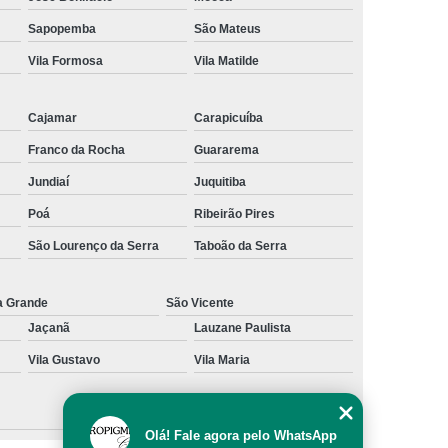
al
Preenchimento Capilar com Micro Ponto
Sapopemba
São Mateus
Vila Formosa
Vila Matilde
mentação
Preenchimento Capilar com Pigmentação
omens
Preenchimento Capilar em Mulheres
Cajamar
Carapicuíba
inino
Preenchimento Capilar Masculino
Franco da Rocha
Guararema
esta
Preenchimento Capilar nas Entradas
Jundiaí
Juquitiba
a Diminuir Testa
Tratamento de Calvície
Poá
Ribeirão Pires
eminina
Tratamento de Calvície Natural
São Lourenço da Serra
Taboão da Serra
ratamento para a Calvície com Micropigmentação
a
Tratamento para Calvície com Micopigmentação
a Grande
São Vicente
Jaçanã
Lauzane Paulista
gmentação
Tratamento para Calvície em Homens
Vila Gustavo
Vila Maria
Homem
Tratamento para Calvície Masculina
Olá! Fale agora pelo WhatsApp