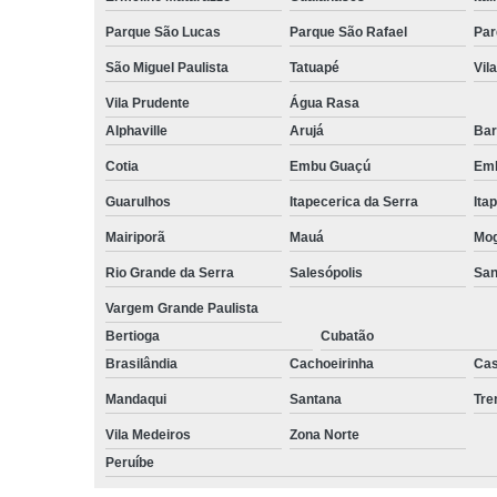
Parque São Lucas
Parque São Rafael
Par
São Miguel Paulista
Tatuapé
Vil
Vila Prudente
Água Rasa
Alphaville
Arujá
Bar
Cotia
Embu Guaçú
Emb
Guarulhos
Itapecerica da Serra
Ita
Mairiporã
Mauá
Mog
Rio Grande da Serra
Salesópolis
San
Vargem Grande Paulista
Bertioga
Cubatão
Brasilândia
Cachoeirinha
Cas
Mandaqui
Santana
Tr
Vila Medeiros
Zona Norte
Peruíbe