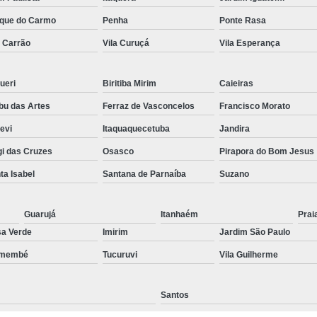
Preenchimento Capilar Centr
que do Carmo
Penha
Ponte Rasa
a Carrão
Vila Curuçá
Vila Esperança
Preenchimento Capilar com Micropig
Preenchimento Capilar em H
ueri
Biritiba Mirim
Caieiras
Preenchimento Capilar Fem
u das Artes
Ferraz de Vasconcelos
Francisco Morato
Preenchimento Capilar na T
pevi
Itaquaquecetuba
Jandira
Preenchimento Capilar par
i das Cruzes
Osasco
Pirapora do Bom Jesus
Tratamento de Calvície F
ta Isabel
Santana de Parnaíba
Suzano
Tratamento para a Calvície
T
Tratamento para a Calvície Feminin
Guarujá
Itanhaém
Prai
a Verde
Imirim
Jardim São Paulo
Tratamento para Calvície com Pi
emembé
Tucuruvi
Vila Guilherme
Tratamento para Calvície 
Santos