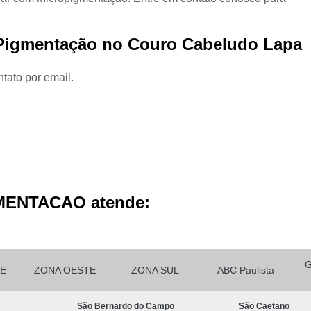
Micropigmentação Cabelo H
Micropigmentação Ca
e Pigmentação no Couro Cabeludo Lapa
Micropigmentação Capilar Cabelo 
Micropigmentação Capilar Femin
tato por email.
Micropigmentação Capilar Fio 
Micropigmentação de Ca
Micropigmentação de Cabelo M
Micropigmentação Fio a Fio Ca
Micropigmentação no Cabelo
MENTACAO atende:
Micro Pigmentação Barba Dia
Micropigmentação
Micropigmentação de 
E
ZONA OESTE
ZONA SUL
ABC Paulista
Micropigmentação de Barba São Ca
São Bernardo do Campo
São Caetano