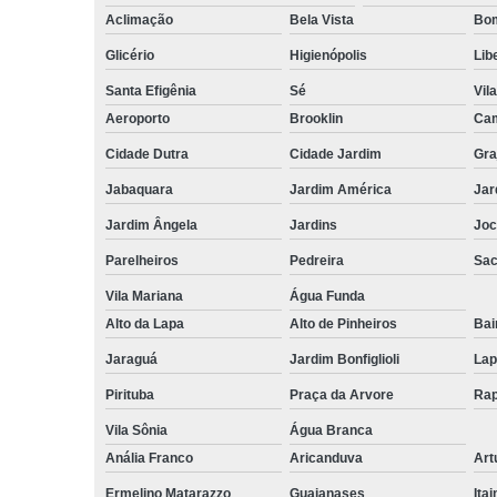
Aclimação
Bela Vista
Bom
Glicério
Higienópolis
Lib
Santa Efigênia
Sé
Vil
Aeroporto
Brooklin
Cam
Cidade Dutra
Cidade Jardim
Gra
Jabaquara
Jardim América
Jar
Jardim Ângela
Jardins
Joc
Parelheiros
Pedreira
Sa
Vila Mariana
Água Funda
Alto da Lapa
Alto de Pinheiros
Bai
Jaraguá
Jardim Bonfiglioli
Lap
Pirituba
Praça da Arvore
Rap
Vila Sônia
Água Branca
Anália Franco
Aricanduva
Art
Ermelino Matarazzo
Guaianases
Ita