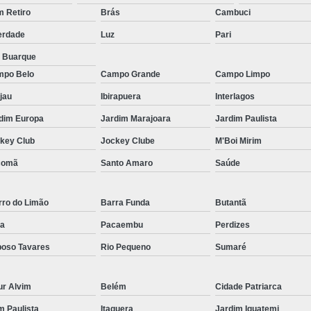
Micropigmentação Fio a Fio Barba San
 Retiro
Brás
Cambuci
Micropigmentação na Barba ABC Paul
erdade
Luz
Pari
Nano Micro Capilar São Bernardo do
a Buarque
Nano Micropigmentação de Barba 
po Belo
Campo Grande
Campo Limpo
Nano Pigmentação Cabelo Rio Grande 
jau
Ibirapuera
Interlagos
Nano Pigmentaçã
dim Europa
Jardim Marajoara
Jardim Paulista
key Club
Jockey Clube
M'Boi Mirim
Nano Pigment
comã
Santo Amaro
Saúde
Nano Pigmentaçã
Nano Pigmentação no Cab
rro do Limão
Barra Funda
Butantã
Pigmentação Capilar 3d
Pigmentaç
a
Pacaembu
Perdizes
Pigmentação Capilar em E
oso Tavares
Rio Pequeno
Sumaré
Pigmentação Capilar Mascu
Pigmentação de Cabelo Mas
ur Alvim
Belém
Cidade Patriarca
Pigmentação na Care
im Paulista
Itaquera
Jardim Iguatemi