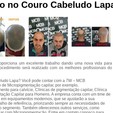
ão no Couro Cabeludo Lap
Curso de Micropigmentaç
Curso de Micropigmenta
Curso de Micropigmentação Santo A
Curso Micropigmen
Curso Presencial
Cursos de Micropigmen
Cursos de Micropigmentação de Capi
oporciona um excelente trabalho dando uma nova vida para
Micropigmentação Capilar com 
rocedimento será realizado com os melhores profissionais do
Micropigmentação Capilar em E
beludo Lapa? Você pode contar com a 7W – MCB
Micropigmentação Capilar Fem
o de Micropigmentação capilar, por exemplo,
Micropigmentação Capilar nas En
nto para calvície, Clínicas de pigmentação capilar, Clínica
ntação Capilar para Homens. A empresa conta com um time de
Micropigmentação Capilar para En
tir em equipamentos modernos, que se ajustarão a sua
alho de referência, priorizando sempre as necessidades de
Micropigmentação Cabel
no segmento. Também oferecemos outros serviços, como
ar com Micropigmentação. Entre em contato conosco para