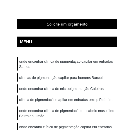
ão para Iniciantes Rio Grande da Serra
ção Presencial São Bernardo do Campo
ndré
Curso de Pigmentação Capilar Ribeirão Pires
Solicite um orçamento
tação Capilar São Caetano do Sul
MENU
 de Micropigmentação Santo André
tação Capilar São Bernardo do Campo
onde encontrar clínica de pigmentação capilar em entradas
lar Presencial Mauá
Micropigmentação Capilar 3d
Santos
Dermografo
Micropigmentação Capilar em 3d
clínicas de pigmentação capilar para homens Barueri
ntradas
Micropigmentação Capilar Entradas
onde encontrar clínica de micropigmentação Caieiras
inina
Micropigmentação Capilar Masculina
clínica de pigmentação capilar em entradas em sp Pinheiros
tradas
Micropigmentação Capilar para Calvície
onde encontrar clínica de pigmentação de cabelo masculino
tradas
Micropigmentação Capilar para Homens
Bairro do Limão
o
Micropigmentação Cabelo Feminino
onde encontro clínica de pigmentação capilar em entradas