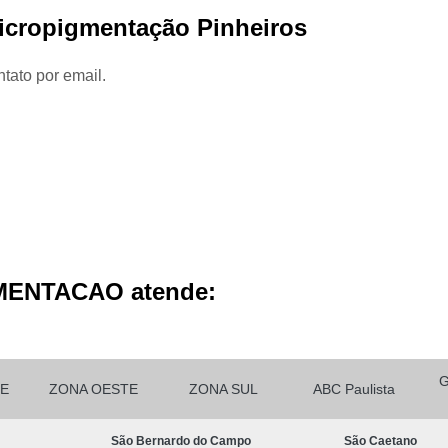
Micropigmentação Cabelo H
Micropigmentação Pinheiros
Micropigmentação Ca
tato por email.
Micropigmentação Capilar Cabelo 
Micropigmentação Capilar Femin
Micropigmentação Capilar Fio 
Micropigmentação de Ca
Micropigmentação de Cabelo M
Micropigmentação Fio a Fio Ca
Micropigmentação no Cabelo
MENTACAO atende:
Micro Pigmentação Barba Dia
Micropigmentação
Micropigmentação de 
E
ZONA OESTE
ZONA SUL
ABC Paulista
Micropigmentação de Barba São Ca
São Bernardo do Campo
São Caetano