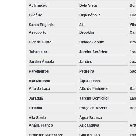
Aclimação
Bela Vista
Bom
Glicério
Higienópolis
Lib
Santa Efigênia
Sé
Vil
Aeroporto
Brooklin
Cam
Cidade Dutra
Cidade Jardim
Gra
Jabaquara
Jardim América
Jar
Jardim Ângela
Jardins
Joc
Parelheiros
Pedreira
Sa
Vila Mariana
Água Funda
Alto da Lapa
Alto de Pinheiros
Bai
Jaraguá
Jardim Bonfiglioli
Lap
Pirituba
Praça da Arvore
Rap
Vila Sônia
Água Branca
Anália Franco
Aricanduva
Art
Ermelino Matarazzo
Guaianases
Ita