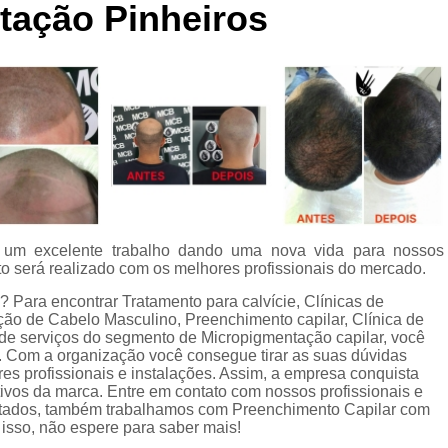
tação Pinheiros
Curso de Micropigmentaç
Curso de Micropigmenta
Curso de Micropigmentação Santo A
Curso Micropigmen
Curso Presencial
Cursos de Micropigmen
Cursos de Micropigmentação de Capi
a um excelente trabalho dando uma nova vida para nossos
Micropigmentação Capilar com 
o será realizado com os melhores profissionais do mercado.
Micropigmentação Capilar em E
? Para encontrar Tratamento para calvície, Clínicas de
ão de Cabelo Masculino, Preenchimento capilar, Clínica de
Micropigmentação Capilar Fem
de serviços do segmento de Micropigmentação capilar, você
Micropigmentação Capilar nas En
 Com a organização você consegue tirar as suas dúvidas
es profissionais e instalações. Assim, a empresa conquista
Micropigmentação Capilar para En
tivos da marca. Entre em contato com nossos profissionais e
 citados, também trabalhamos com Preenchimento Capilar com
Micropigmentação Cabel
isso, não espere para saber mais!