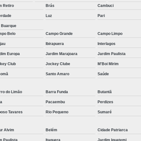
Micropigmentação Fio a Fio Barba San
 Retiro
Brás
Cambuci
Micropigmentação na Barba ABC Paul
erdade
Luz
Pari
Nano Micro Capilar São Bernardo do
a Buarque
Nano Micropigmentação de Barba 
po Belo
Campo Grande
Campo Limpo
Nano Pigmentação Cabelo Rio Grande 
jau
Ibirapuera
Interlagos
Nano Pigmentaçã
dim Europa
Jardim Marajoara
Jardim Paulista
key Club
Jockey Clube
M'Boi Mirim
Nano Pigment
comã
Santo Amaro
Saúde
Nano Pigmentaçã
Nano Pigmentação no Cab
rro do Limão
Barra Funda
Butantã
Pigmentação Capilar 3d
Pigmentaç
a
Pacaembu
Perdizes
Pigmentação Capilar em E
oso Tavares
Rio Pequeno
Sumaré
Pigmentação Capilar Mascu
Pigmentação de Cabelo Mas
ur Alvim
Belém
Cidade Patriarca
Pigmentação na Care
im Paulista
Itaquera
Jardim Iguatemi