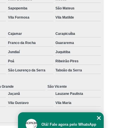
al
Preenchimento Capilar com Micro Ponto
Sapopemba
São Mateus
Vila Formosa
Vila Matilde
mentação
Preenchimento Capilar com Pigmentação
omens
Preenchimento Capilar em Mulheres
Cajamar
Carapicuíba
inino
Preenchimento Capilar Masculino
Franco da Rocha
Guararema
esta
Preenchimento Capilar nas Entradas
Jundiaí
Juquitiba
a Diminuir Testa
Tratamento de Calvície
Poá
Ribeirão Pires
eminina
Tratamento de Calvície Natural
São Lourenço da Serra
Taboão da Serra
ratamento para a Calvície com Micropigmentação
a
Tratamento para Calvície com Micopigmentação
a Grande
São Vicente
Jaçanã
Lauzane Paulista
gmentação
Tratamento para Calvície em Homens
Vila Gustavo
Vila Maria
Homem
Tratamento para Calvície Masculina
Olá! Fale agora pelo WhatsApp