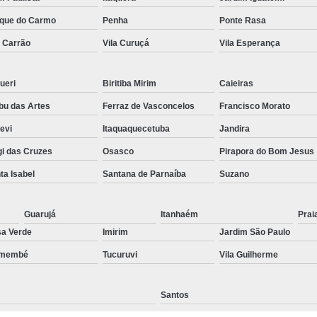
Preenchimento Capilar Centr
que do Carmo
Penha
Ponte Rasa
a Carrão
Vila Curuçá
Vila Esperança
Preenchimento Capilar com Micropig
Preenchimento Capilar em H
ueri
Biritiba Mirim
Caieiras
Preenchimento Capilar Fem
u das Artes
Ferraz de Vasconcelos
Francisco Morato
Preenchimento Capilar na T
pevi
Itaquaquecetuba
Jandira
Preenchimento Capilar par
i das Cruzes
Osasco
Pirapora do Bom Jesus
Tratamento de Calvície F
ta Isabel
Santana de Parnaíba
Suzano
Tratamento para a Calvície
T
Tratamento para a Calvície Feminin
Guarujá
Itanhaém
Prai
a Verde
Imirim
Jardim São Paulo
Tratamento para Calvície com Pi
emembé
Tucuruvi
Vila Guilherme
Tratamento para Calvície 
Santos