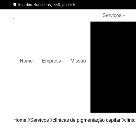
Rua das Bandeiras, 356, andar 6
Serviços
Clínicas de
pigmentação
capilar
Cursos de
micropigmentação
Home
Empresa
Missão
Micropigmentação
capilar
Micropigmentação
de cabelos
Micropigmentação
em barbas
Nano
micropigmentação
Home
Serviços
clínicas de pigmentação capilar
clíni
Pigmentação
capilares