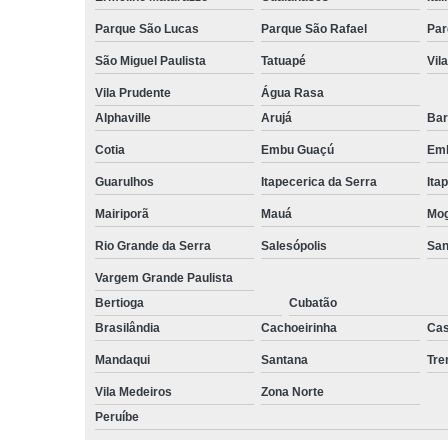
Parque São Lucas
Parque São Rafael
Par
São Miguel Paulista
Tatuapé
Vil
Vila Prudente
Água Rasa
Alphaville
Arujá
Bar
Cotia
Embu Guaçú
Emb
Guarulhos
Itapecerica da Serra
Ita
Mairiporã
Mauá
Mog
Rio Grande da Serra
Salesópolis
San
Vargem Grande Paulista
Bertioga
Cubatão
Brasilândia
Cachoeirinha
Cas
Mandaqui
Santana
Tr
Vila Medeiros
Zona Norte
Peruíbe