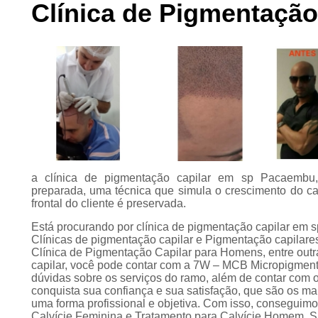
Clínica de Pigmentaçã
Preenchimento
capilar
Tratamento para
calvície
a clínica de pigmentação capilar em sp Pacaembu
preparada, uma técnica que simula o crescimento do ca
frontal do cliente é preservada.
Está procurando por clínica de pigmentação capilar em 
Clínicas de pigmentação capilar e Pigmentação capilare
Clínica de Pigmentação Capilar para Homens, entre out
capilar, você pode contar com a 7W – MCB Micropigment
dúvidas sobre os serviços do ramo, além de contar com o
conquista sua confiança e sua satisfação, que são os m
uma forma profissional e objetiva. Com isso, conseguimo
Calvície Feminina e Tratamento para Calvície Homem. 