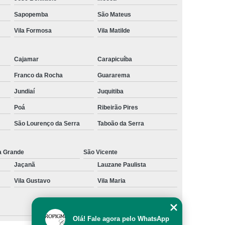
al
Preenchimento Capilar com Micro Ponto
Sapopemba
São Mateus
Vila Formosa
Vila Matilde
mentação
Preenchimento Capilar com Pigmentação
omens
Preenchimento Capilar em Mulheres
Cajamar
Carapicuíba
inino
Preenchimento Capilar Masculino
Franco da Rocha
Guararema
esta
Preenchimento Capilar nas Entradas
Jundiaí
Juquitiba
a Diminuir Testa
Tratamento de Calvície
Poá
Ribeirão Pires
eminina
Tratamento de Calvície Natural
São Lourenço da Serra
Taboão da Serra
ratamento para a Calvície com Micropigmentação
a
Tratamento para Calvície com Micopigmentação
a Grande
São Vicente
Jaçanã
Lauzane Paulista
gmentação
Tratamento para Calvície em Homens
Vila Gustavo
Vila Maria
Homem
Tratamento para Calvície Masculina
Olá! Fale agora pelo WhatsApp