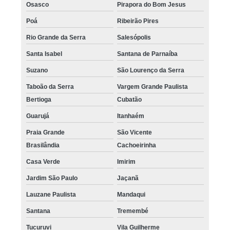
Osasco
Pirapora do Bom Jesus
Poá
Ribeirão Pires
Rio Grande da Serra
Salesópolis
Santa Isabel
Santana de Parnaíba
Suzano
São Lourenço da Serra
Taboão da Serra
Vargem Grande Paulista
Bertioga
Cubatão
Guarujá
Itanhaém
Praia Grande
São Vicente
Brasilândia
Cachoeirinha
Casa Verde
Imirim
Jardim São Paulo
Jaçanã
Lauzane Paulista
Mandaqui
Santana
Tremembé
Tucuruvi
Vila Guilherme