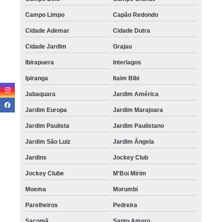
Campo Limpo
Capão Redondo
Cidade Ademar
Cidade Dutra
Cidade Jardim
Grajau
Ibirapuera
Interlagos
Ipiranga
Itaim Bibi
Jabaquara
Jardim América
Jardim Europa
Jardim Marajoara
Jardim Paulista
Jardim Paulistano
Jardim São Luiz
Jardim Ângela
Jardins
Jockey Club
Jockey Clube
M'Boi Mirim
Moema
Morumbi
Parelheiros
Pedreira
Sacomã
Santo Amaro