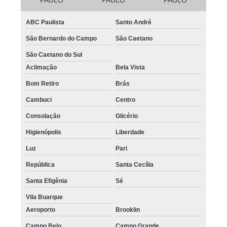
ABC Paulista
Santo André
São Bernardo do Campo
São Caetano
São Caetano do Sul
Aclimação
Bela Vista
Bom Retiro
Brás
Cambuci
Centro
Consolação
Glicério
Higienópolis
Liberdade
Luz
Pari
República
Santa Cecília
Santa Efigênia
Sé
Vila Buarque
Aeroporto
Brooklin
Campo Belo
Campo Grande