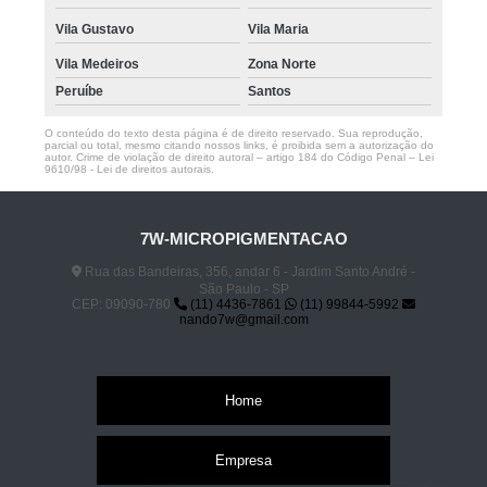
Vila Gustavo
Vila Maria
Vila Medeiros
Zona Norte
Peruíbe
Santos
O conteúdo do texto desta página é de direito reservado. Sua reprodução,
parcial ou total, mesmo citando nossos links, é proibida sem a autorização do
autor. Crime de violação de direito autoral – artigo 184 do Código Penal –
Lei
9610/98 - Lei de direitos autorais
.
7W-MICROPIGMENTACAO
Rua das Bandeiras, 356, andar 6 - Jardim Santo André -
São Paulo - SP
CEP: 09090-780
(11) 4436-7861
(11) 99844-5992
nando7w@gmail.com
Home
Empresa