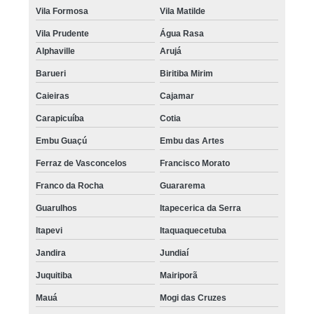
Vila Formosa
Vila Matilde
Vila Prudente
Água Rasa
Alphaville
Arujá
Barueri
Biritiba Mirim
Caieiras
Cajamar
Carapicuíba
Cotia
Embu Guaçú
Embu das Artes
Ferraz de Vasconcelos
Francisco Morato
Franco da Rocha
Guararema
Guarulhos
Itapecerica da Serra
Itapevi
Itaquaquecetuba
Jandira
Jundiaí
Juquitiba
Mairiporã
Mauá
Mogi das Cruzes