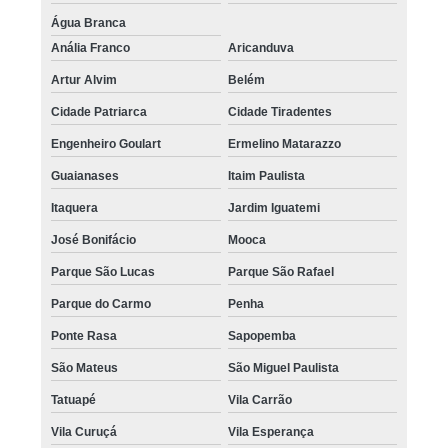
Água Branca
Anália Franco
Aricanduva
Artur Alvim
Belém
Cidade Patriarca
Cidade Tiradentes
Engenheiro Goulart
Ermelino Matarazzo
Guaianases
Itaim Paulista
Itaquera
Jardim Iguatemi
José Bonifácio
Mooca
Parque São Lucas
Parque São Rafael
Parque do Carmo
Penha
Ponte Rasa
Sapopemba
São Mateus
São Miguel Paulista
Tatuapé
Vila Carrão
Vila Curuçá
Vila Esperança