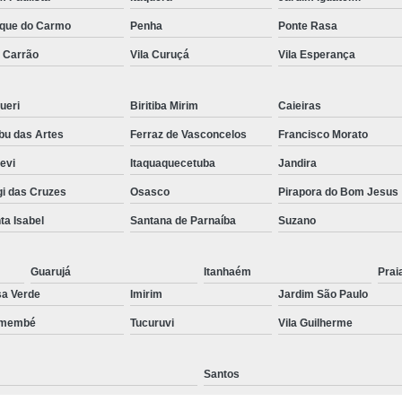
Preenchimento Capilar Centr
que do Carmo
Penha
Ponte Rasa
a Carrão
Vila Curuçá
Vila Esperança
Preenchimento Capilar com Micropig
Preenchimento Capilar em H
ueri
Biritiba Mirim
Caieiras
Preenchimento Capilar Fem
u das Artes
Ferraz de Vasconcelos
Francisco Morato
Preenchimento Capilar na T
pevi
Itaquaquecetuba
Jandira
Preenchimento Capilar par
i das Cruzes
Osasco
Pirapora do Bom Jesus
Tratamento de Calvície F
ta Isabel
Santana de Parnaíba
Suzano
Tratamento para a Calvície
T
Tratamento para a Calvície Feminin
Guarujá
Itanhaém
Prai
a Verde
Imirim
Jardim São Paulo
Tratamento para Calvície com Pi
emembé
Tucuruvi
Vila Guilherme
Tratamento para Calvície 
Santos