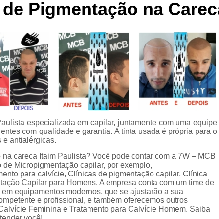
 de Pigmentação na Careca
Curso de Micropigmentaç
Curso de Micropigmenta
Curso de Micropigmentação Santo A
Curso Micropigmen
Curso Presencial
Cursos de Micropigmen
Cursos de Micropigmentação de Capi
Paulista especializada em capilar, juntamente com uma equipe
Micropigmentação Capilar com 
entes com qualidade e garantia. A tinta usada é própria para o
Micropigmentação Capilar em E
e antialérgicas.
o na careca Itaim Paulista? Você pode contar com a 7W – MCB
Micropigmentação Capilar Fem
o de Micropigmentação capilar, por exemplo,
Micropigmentação Capilar nas En
nto para calvície, Clínicas de pigmentação capilar, Clínica
ntação Capilar para Homens. A empresa conta com um time de
Micropigmentação Capilar para En
tir em equipamentos modernos, que se ajustarão a sua
mpetente e profissional, e também oferecemos outros
Micropigmentação Cabel
 Calvície Feminina e Tratamento para Calvície Homem. Saiba
tender você!