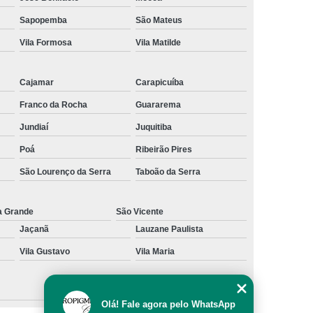
al
Preenchimento Capilar com Micro Ponto
Sapopemba
São Mateus
Vila Formosa
Vila Matilde
mentação
Preenchimento Capilar com Pigmentação
omens
Preenchimento Capilar em Mulheres
Cajamar
Carapicuíba
inino
Preenchimento Capilar Masculino
Franco da Rocha
Guararema
esta
Preenchimento Capilar nas Entradas
Jundiaí
Juquitiba
a Diminuir Testa
Tratamento de Calvície
Poá
Ribeirão Pires
eminina
Tratamento de Calvície Natural
São Lourenço da Serra
Taboão da Serra
ratamento para a Calvície com Micropigmentação
a
Tratamento para Calvície com Micopigmentação
a Grande
São Vicente
Jaçanã
Lauzane Paulista
gmentação
Tratamento para Calvície em Homens
Vila Gustavo
Vila Maria
Homem
Tratamento para Calvície Masculina
Olá! Fale agora pelo WhatsApp