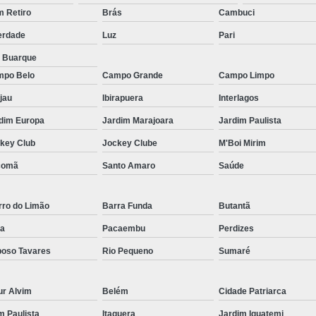
Micropigmentação Fio a Fio Barba San
 Retiro
Brás
Cambuci
Micropigmentação na Barba ABC Paul
erdade
Luz
Pari
Nano Micro Capilar São Bernardo do
a Buarque
Nano Micropigmentação de Barba 
po Belo
Campo Grande
Campo Limpo
Nano Pigmentação Cabelo Rio Grande 
jau
Ibirapuera
Interlagos
Nano Pigmentaçã
dim Europa
Jardim Marajoara
Jardim Paulista
key Club
Jockey Clube
M'Boi Mirim
Nano Pigment
comã
Santo Amaro
Saúde
Nano Pigmentaçã
Nano Pigmentação no Cab
rro do Limão
Barra Funda
Butantã
Pigmentação Capilar 3d
Pigmentaç
a
Pacaembu
Perdizes
Pigmentação Capilar em E
oso Tavares
Rio Pequeno
Sumaré
Pigmentação Capilar Mascu
Pigmentação de Cabelo Mas
ur Alvim
Belém
Cidade Patriarca
Pigmentação na Care
im Paulista
Itaquera
Jardim Iguatemi