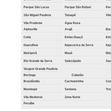
Parque São Lucas
Parque São Rafael
Par
São Miguel Paulista
Tatuapé
Vil
Vila Prudente
Água Rasa
Alphaville
Arujá
Bar
Cotia
Embu Guaçú
Emb
Guarulhos
Itapecerica da Serra
Ita
Mairiporã
Mauá
Mog
Rio Grande da Serra
Salesópolis
San
Vargem Grande Paulista
Bertioga
Cubatão
Brasilândia
Cachoeirinha
Cas
Mandaqui
Santana
Tr
Vila Medeiros
Zona Norte
Peruíbe