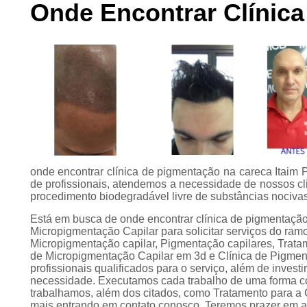
Onde Encontrar Clínica
Preenchimento
capilar
Tratamento para
calvície
onde encontrar clínica de pigmentação na careca Itaim 
de profissionais, atendemos a necessidade de nossos cli
procedimento biodegradável livre de substâncias nocivas 
Está em busca de onde encontrar clínica de pigmentaçã
Micropigmentação Capilar para solicitar serviços do ram
Micropigmentação capilar, Pigmentação capilares, Tratame
de Micropigmentação Capilar em 3d e Clínica de Pigme
profissionais qualificados para o serviço, além de inves
necessidade. Executamos cada trabalho de uma forma co
trabalhamos, além dos citados, como Tratamento para a
mais entrando em contato conosco. Teremos prazer em a