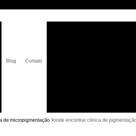
Clínica de Micropigmentaç
Clínica de Micropigmentação C
Clínica de Pigmentação Capilar De
Clínica de Pi
Blog
Contato
Clínica de Pi
Clínica de Pigmentação de Cabelo Ma
Clínica de Pigmentação na Care
Curso de Micr
Curso de Micropigm
Curso de Micropigme
ca de micropigmentação
onde encontrar clínica de pigmentação
Curso de Micropi