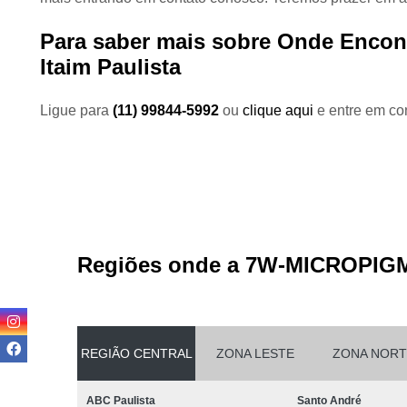
Para saber mais sobre Onde Encont
Itaim Paulista
Ligue para
(11) 99844-5992
ou
clique aqui
e entre em con
Regiões onde a 7W-MICROPIG
REGIÃO CENTRAL
ZONA LESTE
ZONA NORT
ABC Paulista
Santo André