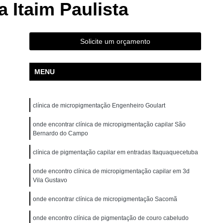
 Itaim Paulista
ão para Iniciantes Rio Grande da Serra
ção Presencial São Bernardo do Campo
ndré
Curso de Pigmentação Capilar Ribeirão Pires
Solicite um orçamento
tação Capilar São Caetano do Sul
MENU
 de Micropigmentação Santo André
tação Capilar São Bernardo do Campo
clínica de micropigmentação Engenheiro Goulart
lar Presencial Mauá
Micropigmentação Capilar 3d
Dermografo
onde encontrar clínica de micropigmentação capilar São
Micropigmentação Capilar em 3d
Bernardo do Campo
ntradas
Micropigmentação Capilar Entradas
clínica de pigmentação capilar em entradas Itaquaquecetuba
inina
Micropigmentação Capilar Masculina
onde encontro clínica de micropigmentação capilar em 3d
tradas
Micropigmentação Capilar para Calvície
Vila Gustavo
tradas
Micropigmentação Capilar para Homens
onde encontrar clínica de micropigmentação Sacomã
o
Micropigmentação Cabelo Feminino
onde encontro clínica de pigmentação de couro cabeludo