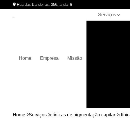
Rua das Bandeiras, 356, andar 6
Serviços
Clínicas de
pigmentação
capilar
Cursos de
micropigmentação
Home
Empresa
Missão
Micropigmentação
capilar
Micropigmentação
de cabelos
Micropigmentação
em barbas
Nano
micropigmentação
Home
Serviços
clínicas de pigmentação capilar
clíni
Pigmentação
capilares