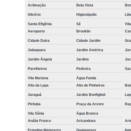
Aclimação
Bela Vista
Bom
Glicério
Higienópolis
Lib
Santa Efigênia
Sé
Vil
Aeroporto
Brooklin
Cam
Cidade Dutra
Cidade Jardim
Gra
Jabaquara
Jardim América
Jar
Jardim Ângela
Jardins
Joc
Parelheiros
Pedreira
Sa
Vila Mariana
Água Funda
Alto da Lapa
Alto de Pinheiros
Bai
Jaraguá
Jardim Bonfiglioli
Lap
Pirituba
Praça da Arvore
Rap
Vila Sônia
Água Branca
Anália Franco
Aricanduva
Art
Ermelino Matarazzo
Guaianases
Ita