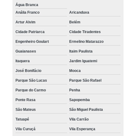
Água Branca
Anália Franco
Aricanduva
Artur Alvim
Belém
Cidade Patriarca
Cidade Tiradentes
Engenheiro Goulart
Ermelino Matarazzo
Guaianases
Itaim Paulista
Itaquera
Jardim Iguatemi
José Bonifácio
Mooca
Parque São Lucas
Parque São Rafael
Parque do Carmo
Penha
Ponte Rasa
Sapopemba
São Mateus
São Miguel Paulista
Tatuapé
Vila Carrão
Vila Curuçá
Vila Esperança