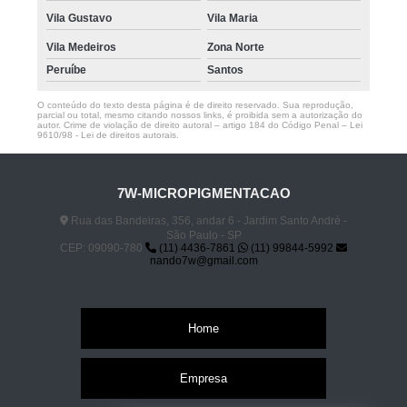
Vila Gustavo
Vila Maria
Vila Medeiros
Zona Norte
Peruíbe
Santos
O conteúdo do texto desta página é de direito reservado. Sua reprodução,
parcial ou total, mesmo citando nossos links, é proibida sem a autorização do
autor. Crime de violação de direito autoral – artigo 184 do Código Penal –
Lei
9610/98 - Lei de direitos autorais
.
7W-MICROPIGMENTACAO
Rua das Bandeiras, 356, andar 6 - Jardim Santo André -
São Paulo - SP
CEP: 09090-780
(11) 4436-7861
(11) 99844-5992
nando7w@gmail.com
Home
Empresa