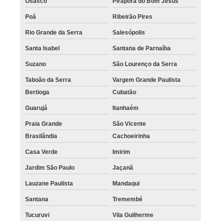
Osasco
Pirapora do Bom Jesus
Poá
Ribeirão Pires
Rio Grande da Serra
Salesópolis
Santa Isabel
Santana de Parnaíba
Suzano
São Lourenço da Serra
Taboão da Serra
Vargem Grande Paulista
Bertioga
Cubatão
Guarujá
Itanhaém
Praia Grande
São Vicente
Brasilândia
Cachoeirinha
Casa Verde
Imirim
Jardim São Paulo
Jaçanã
Lauzane Paulista
Mandaqui
Santana
Tremembé
Tucuruvi
Vila Guilherme