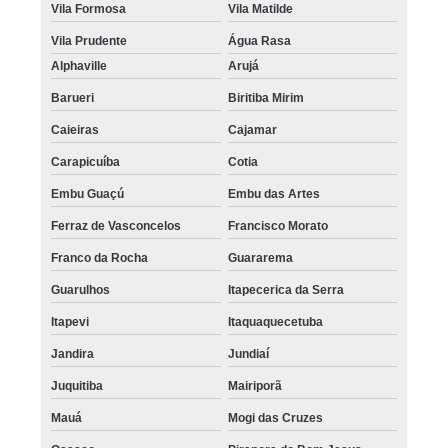
Vila Formosa
Vila Matilde
Vila Prudente
Água Rasa
Alphaville
Arujá
Barueri
Biritiba Mirim
Caieiras
Cajamar
Carapicuíba
Cotia
Embu Guaçú
Embu das Artes
Ferraz de Vasconcelos
Francisco Morato
Franco da Rocha
Guararema
Guarulhos
Itapecerica da Serra
Itapevi
Itaquaquecetuba
Jandira
Jundiaí
Juquitiba
Mairiporã
Mauá
Mogi das Cruzes