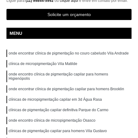
Ligue para
(11) 99844-5992
ou
clique aqui
e entre em contato por email.
Solicite um orçamento
MENU
onde encontrar clínica de pigmentação no couro cabeludo Vila Andrade
clínica de micropigmentação Vila Matilde
onde encontro clínica de pigmentação capilar para homens
Higienópolis
onde encontrar clínica de pigmentação capilar para homens Brooklin
clínicas de micropigmentação capilar em 3d Água Rasa
clínicas de pigmentação capilar definitiva Parque do Carmo
onde encontro clínica de micropigmentação Osasco
clínicas de pigmentação capilar para homens Vila Gustavo