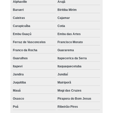
Alphaville
Arujá
Barueri
Biritiba Mirim
Caieiras
Cajamar
Carapicuíba
Cotia
Embu Guaçú
Embu das Artes
Ferraz de Vasconcelos
Francisco Morato
Franco da Rocha
Guararema
Guarulhos
Itapecerica da Serra
Itapevi
Itaquaquecetuba
Jandira
Jundiaí
Juquitiba
Mairiporã
Mauá
Mogi das Cruzes
Osasco
Pirapora do Bom Jesus
Poá
Ribeirão Pires