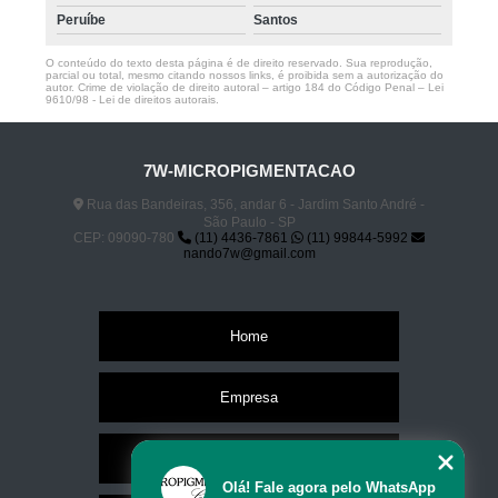
Peruíbe
Santos
O conteúdo do texto desta página é de direito reservado. Sua reprodução,
parcial ou total, mesmo citando nossos links, é proibida sem a autorização do
autor. Crime de violação de direito autoral – artigo 184 do Código Penal –
Lei
9610/98 - Lei de direitos autorais
.
7W-MICROPIGMENTACAO
Rua das Bandeiras, 356, andar 6 - Jardim Santo André -
São Paulo - SP
CEP: 09090-780
(11) 4436-7861
(11) 99844-5992
nando7w@gmail.com
Home
Empresa
Missão
Olá! Fale agora pelo WhatsApp