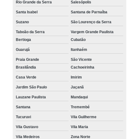
Rio Grande da Serra
Salesópolis
Santa Isabel
Santana de Parnaíba
Suzano
São Lourenço da Serra
Taboão da Serra
Vargem Grande Paulista
Bertioga
Cubatão
Guarujá
Itanhaém
Praia Grande
São Vicente
Brasilândia
Cachoeirinha
Casa Verde
Imirim
Jardim São Paulo
Jaçanã
Lauzane Paulista
Mandaqui
Santana
Tremembé
Tucuruvi
Vila Guilherme
Vila Gustavo
Vila Maria
Vila Medeiros
Zona Norte