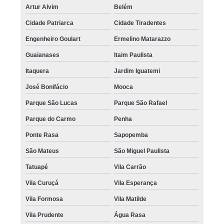
Artur Alvim
Belém
Cidade Patriarca
Cidade Tiradentes
Engenheiro Goulart
Ermelino Matarazzo
Guaianases
Itaim Paulista
Itaquera
Jardim Iguatemi
José Bonifácio
Mooca
Parque São Lucas
Parque São Rafael
Parque do Carmo
Penha
Ponte Rasa
Sapopemba
São Mateus
São Miguel Paulista
Tatuapé
Vila Carrão
Vila Curuçá
Vila Esperança
Vila Formosa
Vila Matilde
Vila Prudente
Água Rasa